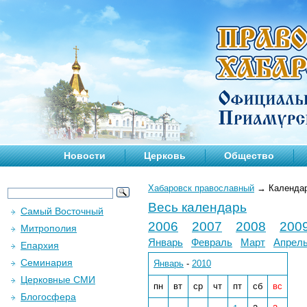
Новости
Церковь
Общество
Хабаровск православный
→
Календа
Весь календарь
Самый Восточный
2006
2007
2008
200
Митрополия
Январь
Февраль
Март
Апрел
Епархия
Семинария
Январь
-
2010
Церковные СМИ
пн
вт
ср
чт
пт
сб
вс
Блогосфера