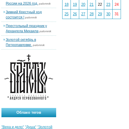
России на 2026 год.
palomnik
18
19
20
21
22
23
24
Зимний Крестный ход
25
26
27
28
29
30
31
состоится !
palomnik
Престольный праздник у
Архангела Михаила
palomnik
Золотой октябрь в
Петропавловке.
palomnik
Облако тегов
"Вера и дело"
"Душа"
"Золотой