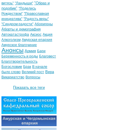
"Образ и
витязь"
"Ландыши"
подобие"
"Поделись
Рождеством"
"Православная
инициатива"
"Радость веры"
"Синдром радости"
Аборигены
Аборты и демография
Автокатастрофа
Аксиос
Акция
Алкоголизм
Амурская епархия
Амурское благочиние
Анонсы
Армия
Бари
Беременность и роды
Благовест
Благотворительность
Богословие
Брак
В начале
Вера
было слово
Великий пост
Викариатство
Вопросы
Показать все теги