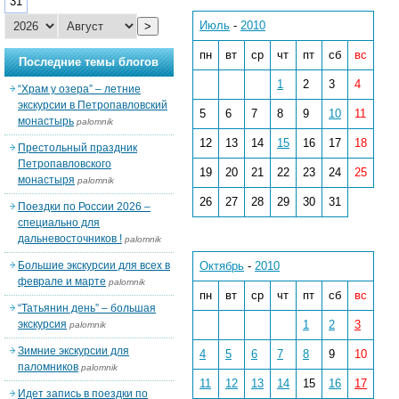
31
Июль
-
2010
>
пн
вт
ср
чт
пт
сб
вс
Последние темы блогов
1
2
3
4
“Храм у озера” – летние
экскурсии в Петропавловский
5
6
7
8
9
10
11
монастырь
palomnik
12
13
14
15
16
17
18
Престольный праздник
Петропавловского
19
20
21
22
23
24
25
монастыря
palomnik
26
27
28
29
30
31
Поездки по России 2026 –
специально для
дальневосточников !
palomnik
Большие экскурсии для всех в
Октябрь
-
2010
феврале и марте
palomnik
пн
вт
ср
чт
пт
сб
вс
“Татьянин день” – большая
экскурсия
1
2
3
palomnik
Зимние экскурсии для
4
5
6
7
8
9
10
паломников
palomnik
11
12
13
14
15
16
17
Идет запись в поездки по