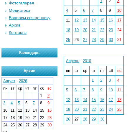
1
2
3
Фотогалерея
Медиатека
4
5
6
7
8
9
10
Вопросы священнику
11
12
13
14
15
16
17
Архив
18
19
20
21
22
23
24
Контакты
25
26
27
28
29
30
31
Календарь
Апрель
-
2010
пн
вт
ср
чт
пт
сб
вс
Архив
1
2
3
4
Август
-
2026
пн
вт
ср
чт
пт
сб
вс
5
6
7
8
9
10
11
1
2
12
13
14
15
16
17
18
3
4
5
6
7
8
9
19
20
21
22
23
24
25
10
11
12
13
14
15
16
17
18
19
20
21
22
23
26
27
28
29
30
24
25
26
27
28
29
30