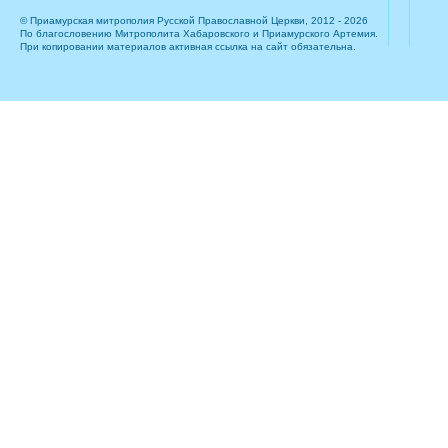
© Приамурская митрополия Русской Православной Церкви, 2012 - 2026
По благословению Митрополита Хабаровского и Приамурского Артемия.
При копировании материалов активная ссылка на сайт обязательна.