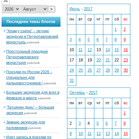
31
Июль
-
2017
>
пн
вт
ср
чт
пт
сб
вс
Последние темы блогов
1
2
“Храм у озера” – летние
экскурсии в Петропавловский
3
4
5
6
7
8
9
монастырь
palomnik
10
11
12
13
14
15
16
Престольный праздник
Петропавловского
17
18
19
20
21
22
23
монастыря
palomnik
24
25
26
27
28
29
30
Поездки по России 2026 –
специально для
31
дальневосточников !
palomnik
Большие экскурсии для всех в
Октябрь
-
2017
феврале и марте
palomnik
пн
вт
ср
чт
пт
сб
вс
“Татьянин день” – большая
экскурсия
1
palomnik
Зимние экскурсии для
2
3
4
5
6
7
8
паломников
palomnik
9
10
11
12
13
14
15
Идет запись в поездки по