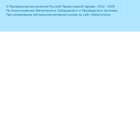
© Приамурская митрополия Русской Православной Церкви, 2012 - 2026
По благословению Митрополита Хабаровского и Приамурского Артемия.
При копировании материалов активная ссылка на сайт обязательна.