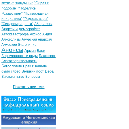
"Образ и
витязь"
"Ландыши"
подобие"
"Поделись
Рождеством"
"Православная
инициатива"
"Радость веры"
"Синдром радости"
Аборигены
Аборты и демография
Автокатастрофа
Аксиос
Акция
Алкоголизм
Амурская епархия
Амурское благочиние
Анонсы
Армия
Бари
Беременность и роды
Благовест
Благотворительность
Богословие
Брак
В начале
Вера
было слово
Великий пост
Викариатство
Вопросы
Показать все теги