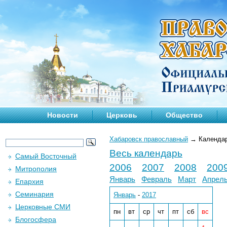
Новости
Церковь
Общество
Хабаровск православный
→
Календа
Весь календарь
Самый Восточный
2006
2007
2008
200
Митрополия
Январь
Февраль
Март
Апрел
Епархия
Семинария
Январь
-
2017
Церковные СМИ
пн
вт
ср
чт
пт
сб
вс
Блогосфера