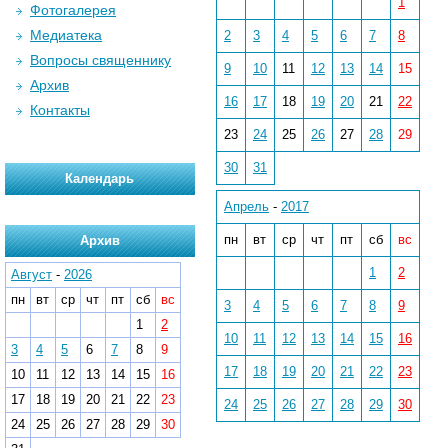
1
Фотогалерея
Медиатека
2
3
4
5
6
7
8
Вопросы священнику
9
10
11
12
13
14
15
Архив
16
17
18
19
20
21
22
Контакты
23
24
25
26
27
28
29
30
31
Календарь
Апрель
-
2017
пн
вт
ср
чт
пт
сб
вс
Архив
1
2
Август
-
2026
пн
вт
ср
чт
пт
сб
вс
3
4
5
6
7
8
9
1
2
10
11
12
13
14
15
16
3
4
5
6
7
8
9
17
18
19
20
21
22
23
10
11
12
13
14
15
16
17
18
19
20
21
22
23
24
25
26
27
28
29
30
24
25
26
27
28
29
30