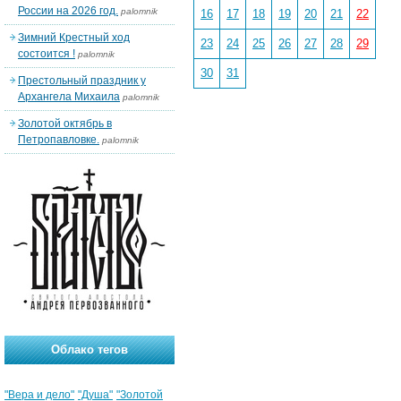
России на 2026 год.
palomnik
16
17
18
19
20
21
22
Зимний Крестный ход
23
24
25
26
27
28
29
состоится !
palomnik
30
31
Престольный праздник у
Архангела Михаила
palomnik
Золотой октябрь в
Петропавловке.
palomnik
Облако тегов
"Вера и дело"
"Душа"
"Золотой