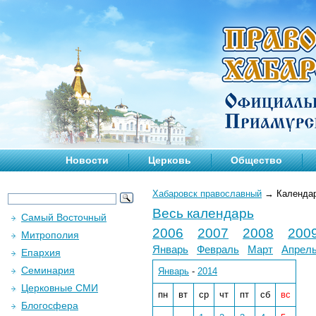
Новости
Церковь
Общество
Хабаровск православный
→
Календа
Весь календарь
Самый Восточный
2006
2007
2008
200
Митрополия
Январь
Февраль
Март
Апрел
Епархия
Семинария
Январь
-
2014
Церковные СМИ
пн
вт
ср
чт
пт
сб
вс
Блогосфера