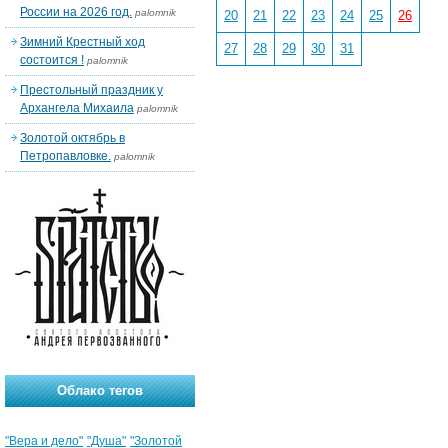
России на 2026 год.
palomnik
20
21
22
23
24
25
26
Зимний Крестный ход
27
28
29
30
31
состоится !
palomnik
Престольный праздник у
Архангела Михаила
palomnik
Золотой октябрь в
Петропавловке.
palomnik
Облако тегов
"Вера и дело"
"Душа"
"Золотой