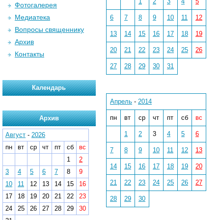
1
2
3
4
5
Фотогалерея
Медиатека
6
7
8
9
10
11
12
Вопросы священнику
13
14
15
16
17
18
19
Архив
20
21
22
23
24
25
26
Контакты
27
28
29
30
31
Календарь
Апрель
-
2014
пн
вт
ср
чт
пт
сб
вс
Архив
1
2
3
4
5
6
Август
-
2026
пн
вт
ср
чт
пт
сб
вс
7
8
9
10
11
12
13
1
2
14
15
16
17
18
19
20
3
4
5
6
7
8
9
21
22
23
24
25
26
27
10
11
12
13
14
15
16
17
18
19
20
21
22
23
28
29
30
24
25
26
27
28
29
30