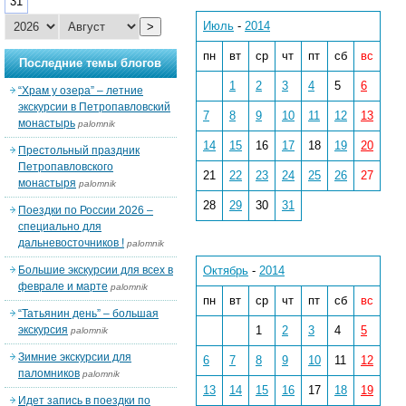
31
Июль
-
2014
>
пн
вт
ср
чт
пт
сб
вс
Последние темы блогов
1
2
3
4
5
6
“Храм у озера” – летние
экскурсии в Петропавловский
7
8
9
10
11
12
13
монастырь
palomnik
14
15
16
17
18
19
20
Престольный праздник
Петропавловского
21
22
23
24
25
26
27
монастыря
palomnik
28
29
30
31
Поездки по России 2026 –
специально для
дальневосточников !
palomnik
Большие экскурсии для всех в
Октябрь
-
2014
феврале и марте
palomnik
пн
вт
ср
чт
пт
сб
вс
“Татьянин день” – большая
экскурсия
1
2
3
4
5
palomnik
Зимние экскурсии для
6
7
8
9
10
11
12
паломников
palomnik
13
14
15
16
17
18
19
Идет запись в поездки по