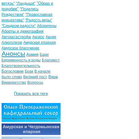
"Образ и
витязь"
"Ландыши"
подобие"
"Поделись
Рождеством"
"Православная
инициатива"
"Радость веры"
"Синдром радости"
Аборигены
Аборты и демография
Автокатастрофа
Аксиос
Акция
Алкоголизм
Амурская епархия
Амурское благочиние
Анонсы
Армия
Бари
Беременность и роды
Благовест
Благотворительность
Богословие
Брак
В начале
Вера
было слово
Великий пост
Викариатство
Вопросы
Показать все теги