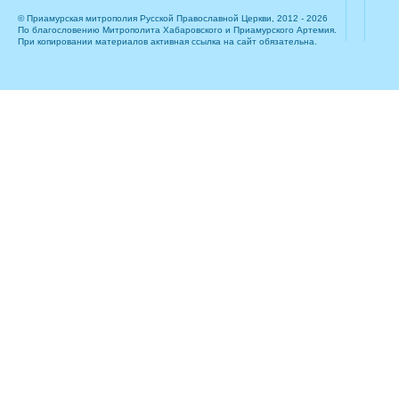
© Приамурская митрополия Русской Православной Церкви, 2012 - 2026
По благословению Митрополита Хабаровского и Приамурского Артемия.
При копировании материалов активная ссылка на сайт обязательна.