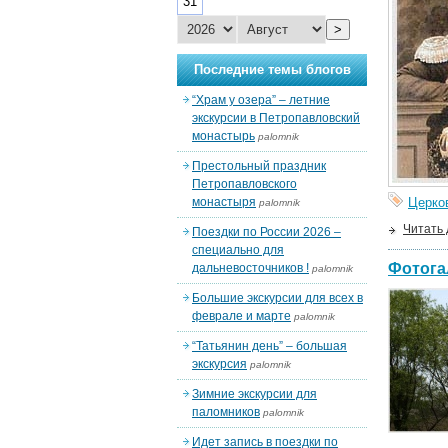
31
>
Последние темы блогов
“Храм у озера” – летние
экскурсии в Петропавловский
монастырь
palomnik
Престольный праздник
Петропавловского
монастыря
Церко
palomnik
Читать
Поездки по России 2026 –
специально для
Фотога
дальневосточников !
palomnik
Большие экскурсии для всех в
феврале и марте
palomnik
“Татьянин день” – большая
экскурсия
palomnik
Зимние экскурсии для
паломников
palomnik
Идет запись в поездки по