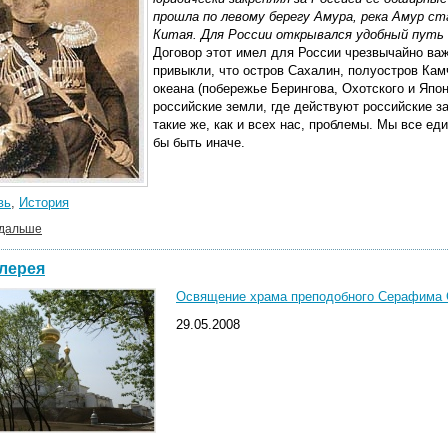
прошла по левому берегу Амура, река Амур ст
Китая. Для России открывался удобный путь 
Договор этот имел для России чрезвычайно ва
привыкли, что остров Сахалин, полуостров Кам
океана (побережье Берингова, Охотского и Япон
российские земли, где действуют российские з
такие же, как и всех нас, проблемы. Мы все ед
бы быть иначе.
вь
,
История
 дальше
лерея
Освящение храма преподобного Серафима Са
29.05.2008