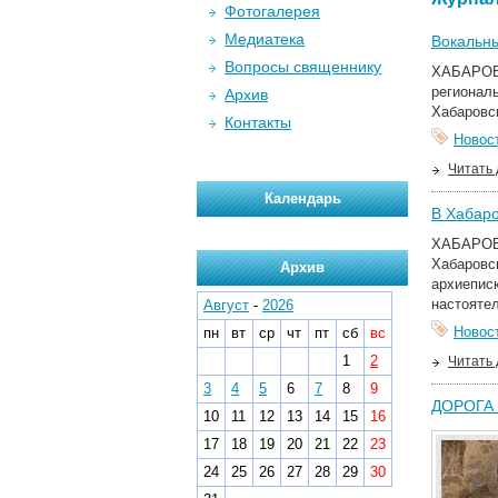
Фотогалерея
Медиатека
Вокальны
Вопросы священнику
ХАБАРОВС
регионал
Архив
Хабаровск
Контакты
Новос
Читать
Календарь
В Хабаро
ХАБАРОВС
Хабаровс
Архив
архиепис
настоятел
Август
-
2026
Новос
пн
вт
ср
чт
пт
сб
вс
1
2
Читать
3
4
5
6
7
8
9
ДОРОГА 
10
11
12
13
14
15
16
17
18
19
20
21
22
23
24
25
26
27
28
29
30