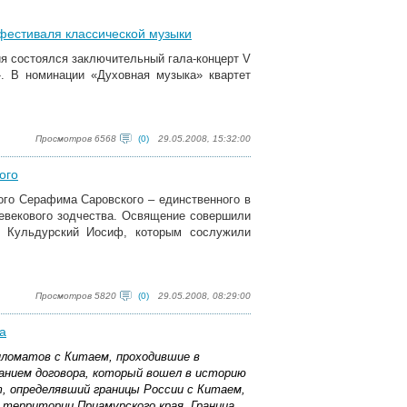
фестиваля классической музыки
я состоялся заключительный гала-концерт
V
». В номинации «Духовная музыка» квартет
Просмотров 6568
(0)
29.05.2008, 15:32:00
ого
го Серафима Саровского – единственного в
невекового зодчества. Освящение совершили
и Кульдурский Иосиф, которым сослужили
Просмотров 5820
(0)
29.05.2008, 08:29:00
а
ипломатов с Китаем, проходившие в
санием договора, который вошел в историю
, определявший границы России с Китаем,
 территории Приамурского края. Граница