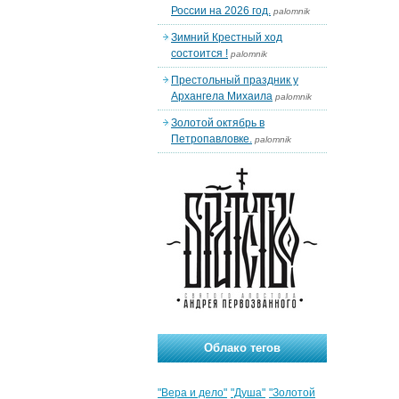
России на 2026 год.
palomnik
Зимний Крестный ход
состоится !
palomnik
Престольный праздник у
Архангела Михаила
palomnik
Золотой октябрь в
Петропавловке.
palomnik
Облако тегов
"Вера и дело"
"Душа"
"Золотой