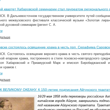
й квартет Хабаровской семинарии стал лауреатом регионального 
К. В Дальневосточном государственном университете путей сообщени
ьного межвузовского фестиваля классической музыки «Золотая лира
ой духовной семинарии (регент С. А.
ти
 дальше
вске состоялось освящение храма в честь прп. Серафима Саровск
К. Состоялось освящение верхнего храма в честь святого преподобно
кой епархии храма, построенного в стиле псковско-новгородского сред
коп Хабаровский и Приамурский Марк и епископ Биробиджанский 
и храмов г.
ти
 дальше
К ВЕЛИКОМУ ОКЕАНУ. К 150-летию подписания Айгунского трактат
16/29 мая 1858 года переговоры российских д
китайском городе Айгуне, завершились подпи
под названием Айгунского трактата. Трактат
юридически закреплял за Россией ее обширные