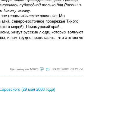
ановилась судоходной только для России и
к Тихому океану.
жное геополитическое значение. Мы
чатка, северо-восточное побережье Тихого
ского морей), Приамурский край –
аконы, живут русские люди, которых волнуют
ины, и нам трудно представить, что это могло
Просмотров 10026
(0)
29.05.2008, 03:26:00
ровского (29 мая 2008 года)