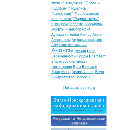
"Образ и
витязь"
"Ландыши"
подобие"
"Поделись
Рождеством"
"Православная
инициатива"
"Радость веры"
"Синдром радости"
Аборигены
Аборты и демография
Автокатастрофа
Аксиос
Акция
Алкоголизм
Амурская епархия
Амурское благочиние
Анонсы
Армия
Бари
Беременность и роды
Благовест
Благотворительность
Богословие
Брак
В начале
Вера
было слово
Великий пост
Викариатство
Вопросы
Показать все теги