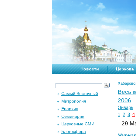
Новости
Церковь
Хабаровс
Весь 
Самый Восточный
2006
Митрополия
Январь
Епархия
1
2
3
4
Семинария
29 Ма
Церковные СМИ
Блогосфера
Журна