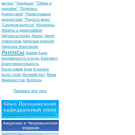
"Образ и
витязь"
"Ландыши"
подобие"
"Поделись
Рождеством"
"Православная
инициатива"
"Радость веры"
"Синдром радости"
Аборигены
Аборты и демография
Автокатастрофа
Аксиос
Акция
Алкоголизм
Амурская епархия
Амурское благочиние
Анонсы
Армия
Бари
Беременность и роды
Благовест
Благотворительность
Богословие
Брак
В начале
Вера
было слово
Великий пост
Викариатство
Вопросы
Показать все теги