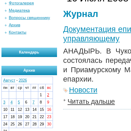
Фотогалерея
Медиатека
Журнал
Вопросы священнику
Архив
Документация еп
Контакты
управляющему
АНАДЫРЬ. В Чукот
Календарь
состоялась переда
и Приамурскому М
Архив
епархии.
Август
-
2026
пн
вт
ср
чт
пт
сб
вс
Новости
1
2
Читать дальше
3
4
5
6
7
8
9
10
11
12
13
14
15
16
17
18
19
20
21
22
23
24
25
26
27
28
29
30