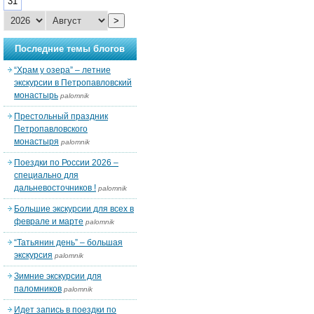
31
>
Последние темы блогов
“Храм у озера” – летние
экскурсии в Петропавловский
монастырь
palomnik
Престольный праздник
Петропавловского
монастыря
palomnik
Поездки по России 2026 –
специально для
дальневосточников !
palomnik
Большие экскурсии для всех в
феврале и марте
palomnik
“Татьянин день” – большая
экскурсия
palomnik
Зимние экскурсии для
паломников
palomnik
Идет запись в поездки по