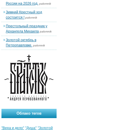
России на 2026 год.
palomnik
Зимний Крестный ход
состоится !
palomnik
Престольный праздник у
Архангела Михаила
palomnik
Золотой октябрь в
Петропавловке.
palomnik
Облако тегов
"Вера и дело"
"Душа"
"Золотой