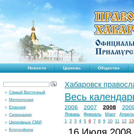
Новости
Церковь
Общество
Хабаровск правосл
Самый Восточный
Весь календар
Митрополия
2006
2007
2008
200
Епархия
Январь
Февраль
Март
Апрел
Семинария
1
2
3
4
5
6
7
8
9
10
11
12
13
Церковные СМИ
16 Июля 2008 
Блогосфера