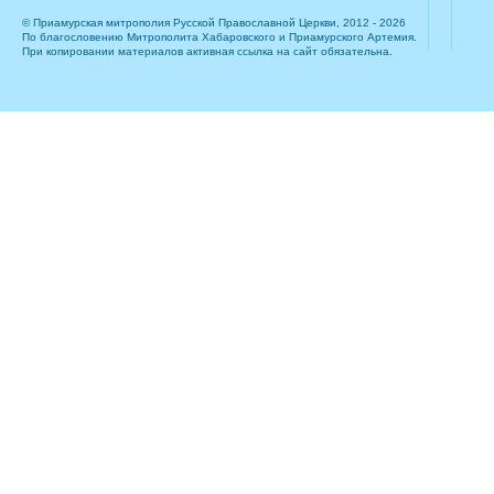
© Приамурская митрополия Русской Православной Церкви, 2012 - 2026
По благословению Митрополита Хабаровского и Приамурского Артемия.
При копировании материалов активная ссылка на сайт обязательна.