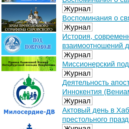
Журнал
Воспоминания о свя
Журнал
История, современ
взаимоотношений ду
Журнал
Миссионерский под
Журнал
Деятельность апос
Иннокентия (Вениа
Журнал
Актовый день в Хаб
престольного праз
Журнал