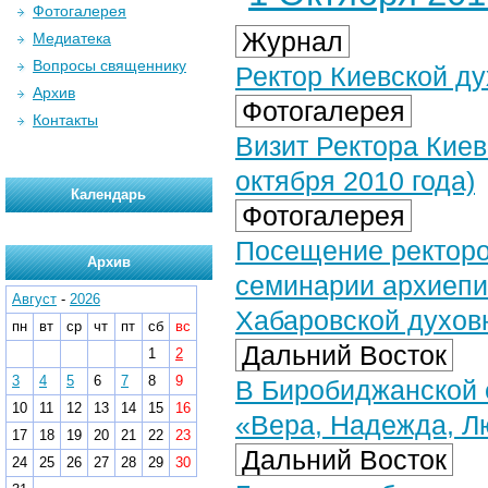
Фотогалерея
Журнал
Медиатека
Вопросы священнику
Ректор Киевской д
Архив
Фотогалерея
Контакты
Визит Ректора Киев
октября 2010 года)
Календарь
Фотогалерея
Посещение ректоро
Архив
семинарии архиеп
Август
-
2026
Хабаровской духовн
пн
вт
ср
чт
пт
сб
вс
Дальний Восток
1
2
3
4
5
6
7
8
9
В Биробиджанской 
10
11
12
13
14
15
16
«Вера, Надежда, Л
17
18
19
20
21
22
23
Дальний Восток
24
25
26
27
28
29
30