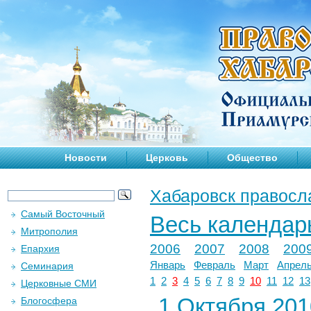
Новости
Церковь
Общество
Хабаровск правосл
Самый Восточный
Весь календар
Митрополия
2006
2007
2008
200
Епархия
Январь
Февраль
Март
Апрел
Семинария
1
2
3
4
5
6
7
8
9
10
11
12
13
Церковные СМИ
1 Октября 2010
Блогосфера