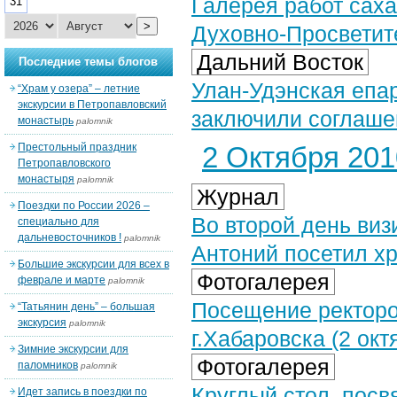
Галерея работ сах
31
>
Духовно-Просветит
Дальний Восток
Последние темы блогов
Улан-Удэнская епа
“Храм у озера” – летние
экскурсии в Петропавловский
заключили соглаше
монастырь
palomnik
Престольный праздник
2 Октября 2010
Петропавловского
монастыря
palomnik
Журнал
Поездки по России 2026 –
Во второй день виз
специально для
дальневосточников !
palomnik
Антоний посетил х
Большие экскурсии для всех в
Фотогалерея
феврале и марте
palomnik
Посещение ректоро
“Татьянин день” – большая
экскурсия
palomnik
г.Хабаровска (2 окт
Зимние экскурсии для
Фотогалерея
паломников
palomnik
Круглый стол, пос
Идет запись в поездки по