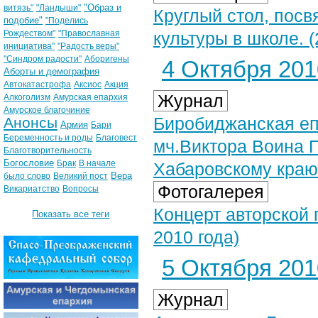
"Образ и
витязь"
"Ландыши"
Круглый стол, пос
подобие"
"Поделись
Рождеством"
"Православная
культуры в школе. (
инициатива"
"Радость веры"
"Синдром радости"
Аборигены
4 Октября 2010
Аборты и демография
Автокатастрофа
Аксиос
Акция
Журнал
Алкоголизм
Амурская епархия
Амурское благочиние
Биробиджанская еп
Анонсы
Армия
Бари
Беременность и роды
Благовест
мч.Виктора Воина 
Благотворительность
Богословие
Брак
В начале
Хабаровскому краю
Вера
было слово
Великий пост
Фотогалерея
Викариатство
Вопросы
Концерт авторской 
Показать все теги
2010 года)
5 Октября 2010
Журнал