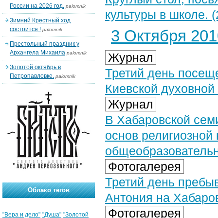
России на 2026 год.
palomnik
культуры в школе. (
Зимний Крестный ход
состоится !
palomnik
3 Октября 2010
Престольный праздник у
Архангела Михаила
palomnik
Журнал
Золотой октябрь в
Третий день посещ
Петропавловке.
palomnik
Киевской духовной
Журнал
В Хабаровской сем
основ религиозной 
общеобразователь
Фотогалерея
Третий день пребы
Облако тегов
Антония на Хабаров
Фотогалерея
"Вера и дело"
"Душа"
"Золотой