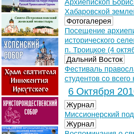
Архиепископ Борис
Хабаровской земле
Фотогалерея
Посещение архиеп
исторического селе
п. Троицкое (4 октя
Дальний Восток
Фестиваль правосл
студентов со всего 
6 Октября 2010
Журнал
Миссионерский под
Журнал
Воспоминания о свя