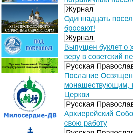
Журнал
Одиннадцать поселк
бросают!
Журнал
Выпущен буклет о 
веру в советский п
Русская Православ
Послание Освященн
монашествующим, 
Церкви
Русская Православ
Архиерейский Собо
свою работу
Русская Православ