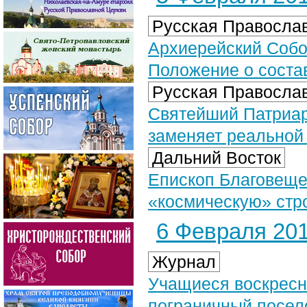
Русская Православ
Архиерейский Собо
Положение о соста
Русская Православ
Святейший Патриар
заменяет реальной
Дальний Восток
Епископ Благовеще
«космическую» стр
6 Февраля 201
Журнал
Учащиеся воскресн
пограничный посел