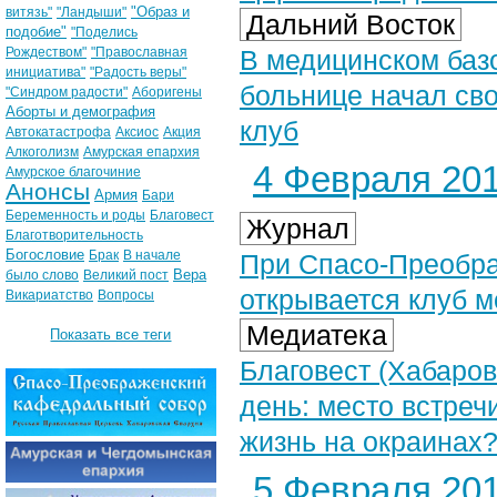
"Образ и
витязь"
"Ландыши"
Дальний Восток
подобие"
"Поделись
Рождеством"
"Православная
В медицинском баз
инициатива"
"Радость веры"
больнице начал св
"Синдром радости"
Аборигены
Аборты и демография
клуб
Автокатастрофа
Аксиос
Акция
Алкоголизм
Амурская епархия
4 Февраля 201
Амурское благочиние
Анонсы
Армия
Бари
Беременность и роды
Благовест
Журнал
Благотворительность
Богословие
Брак
В начале
При Спасо-Преобр
Вера
было слово
Великий пост
открывается клуб 
Викариатство
Вопросы
Медиатека
Показать все теги
Благовест (Хабаров
день: место встречи
жизнь на окраинах?
5 Февраля 201