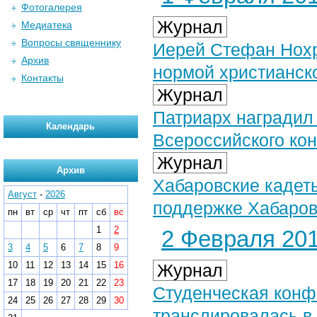
Фотогалерея
Журнал
Медиатека
Вопросы священнику
Иерей Стефан Нохр
Архив
нормой христианск
Контакты
Журнал
Патриарх наградил 
Календарь
Всероссийского кон
Журнал
Архив
Хабаровские кадеты
Август
-
2026
поддержке Хабаров
пн
вт
ср
чт
пт
сб
вс
1
2
2 Февраля 201
3
4
5
6
7
8
9
10
11
12
13
14
15
16
Журнал
17
18
19
20
21
22
23
Студенческая конф
24
25
26
27
28
29
30
транслировалась в 