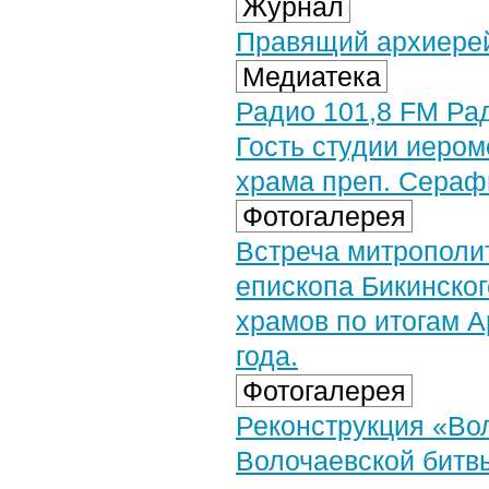
Журнал
Правящий архиерей
Медиатека
Радио 101,8 FM Рад
Гость студии иером
храма преп. Серафи
Фотогалерея
Встреча митрополит
епископа Бикинско
храмов по итогам 
года.
Фотогалерея
Реконструкция «Вол
Волочаевской битвы