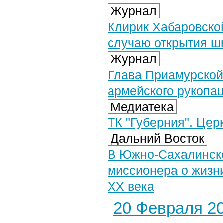
Журнал
Клирик Хабаровской
случаю открытия ш
Журнал
Глава Приамурской
армейского рукопа
Медиатека
ТК "Губерния". Церк
Дальний Восток
В Южно-Сахалинске
миссионера о жизн
XX века
20 Февраля 20