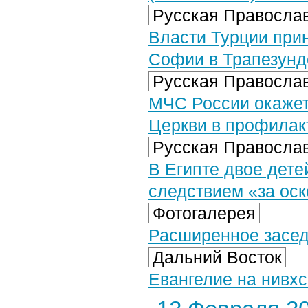
Русская Православ
Власти Турции при
Софии в Трапезунд
Русская Православ
МЧС России окажет
Церкви в профилак
Русская Православ
В Египте двое дете
следствием «за ос
Фотогалерея
Расширенное заседа
Дальний Восток
Евангелие на нивх