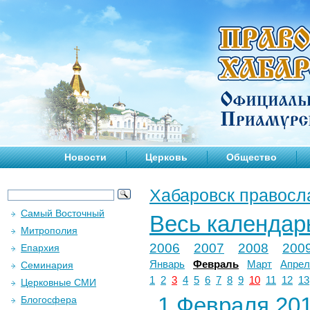
Новости
Церковь
Общество
Хабаровск правосл
Самый Восточный
Весь календар
Митрополия
2006
2007
2008
200
Епархия
Январь
Февраль
Март
Апрел
Семинария
1
2
3
4
5
6
7
8
9
10
11
12
13
Церковные СМИ
1 Февраля 201
Блогосфера