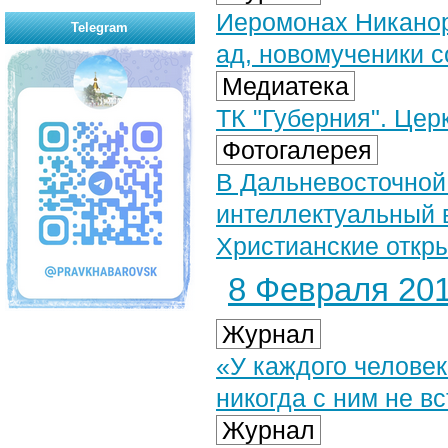
Иеромонах Никанор
Telegram
ад, новомученики 
Медиатека
ТК "Губерния". Цер
Фотогалерея
В Дальневосточной
интеллектуальный 
Христианские откры
8 Февраля 201
Журнал
«У каждого человека
никогда с ним не в
Журнал