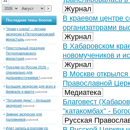
31
Журнал
>
В краевом центре с
Последние темы блогов
организаторами вы
“Храм у озера” – летние
экскурсии в Петропавловский
Журнал
монастырь
palomnik
В Хабаровском кра
Престольный праздник
новомучеников и и
Петропавловского
монастыря
palomnik
Журнал
Поездки по России 2026 –
В Москве открылся
специально для
дальневосточников !
palomnik
Православной Цер
Большие экскурсии для всех в
Медиатека
феврале и марте
palomnik
Благовест (Хабаров
“Татьянин день” – большая
экскурсия
palomnik
"катакомбах" - Бог
Зимние экскурсии для
Русская Православ
паломников
palomnik
В Русской Церкви н
Идет запись в поездки по