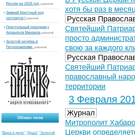
России на 2026 год.
palomnik
хотя бы раз в меся
Зимний Крестный ход
Русская Православ
состоится !
palomnik
Святейший Патриар
Престольный праздник у
Архангела Михаила
palomnik
просто администрат
Золотой октябрь в
свою за каждого кл
Петропавловке.
palomnik
Русская Православ
Святейший Патриар
православный наро
территории
3 Февраля 201
Журнал
Облако тегов
Митрополит Хабаро
Церкви определяет
"Вера и дело"
"Душа"
"Золотой