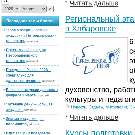
31
Читать дальше
>
Региональный эта
Последние темы блогов
в Хабаровске
“Храм у озера” – летние
экскурсии в Петропавловский
6
монастырь
palomnik
с
Престольный праздник
Петропавловского
э
монастыря
palomnik
о
Поездки по России 2026 –
специально для
к
дальневосточников !
palomnik
духовенство, работ
Большие экскурсии для всех в
феврале и марте
palomnik
культуры и педагог
“Татьянин день” – большая
Новости
,
Отделы
,
Митрополит
,
Об
экскурсия
palomnik
Читать дальше
Зимние экскурсии для
паломников
palomnik
Курсы подготовки
Идет запись в поездки по