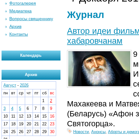
Фотогалерея
Медиатека
Журнал
Вопросы священнику
Архив
Автор идеи фильм
Контакты
хабаровчанам
9
Календарь
м
И
Архив
с
Август
-
2026
с
пн
вт
ср
чт
пт
сб
вс
1
2
Махакеева и Матве
3
4
5
6
7
8
9
(Беларусь) «Афон з
10
11
12
13
14
15
16
Святогорца».
17
18
19
20
21
22
23
24
25
26
27
28
29
30
Новости
,
Анонсы
,
Аборты и демог