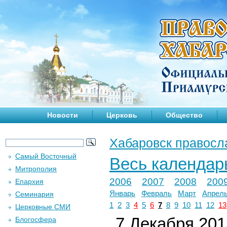
Новости
Церковь
Общество
Хабаровск правосл
Самый Восточный
Весь календар
Митрополия
2006
2007
2008
200
Епархия
Январь
Февраль
Март
Апрел
Семинария
1
2
3
4
5
6
7
8
9
10
11
12
13
Церковные СМИ
7 Декабря 2015
Блогосфера