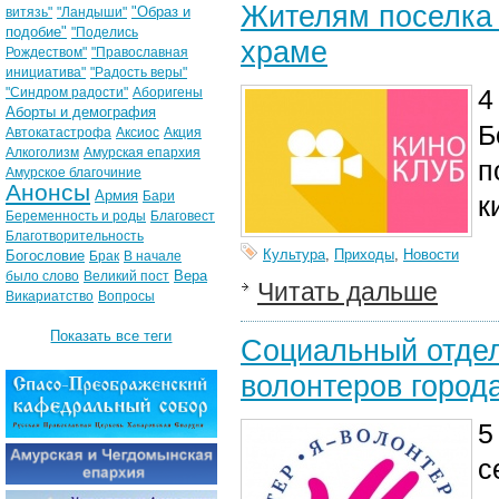
Жителям поселка 
"Образ и
витязь"
"Ландыши"
подобие"
"Поделись
храме
Рождеством"
"Православная
инициатива"
"Радость веры"
4
"Синдром радости"
Аборигены
Аборты и демография
Б
Автокатастрофа
Аксиос
Акция
Алкоголизм
Амурская епархия
п
Амурское благочиние
Анонсы
Армия
Бари
к
Беременность и роды
Благовест
Благотворительность
Культура
,
Приходы
,
Новости
Богословие
Брак
В начале
Вера
было слово
Великий пост
Читать дальше
Викариатство
Вопросы
Показать все теги
Социальный отдел
волонтеров город
5
с