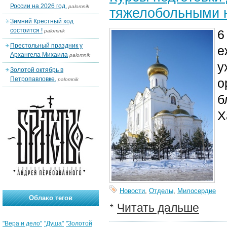
России на 2026 год.
palomnik
тяжелобольными н
Зимний Крестный ход
состоится !
6
palomnik
Престольный праздник у
е
Архангела Михаила
palomnik
у
Золотой октябрь в
Петропавловке.
о
palomnik
б
Х
Новости
,
Отделы
,
Милосердие
Облако тегов
Читать дальше
"Вера и дело"
"Душа"
"Золотой