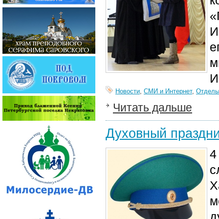
к
«
И
е
м
И
Новости
,
СМИ и Интернет
,
Отдел
Читать дальше
Духовный праздни
4
с
Х
м
д