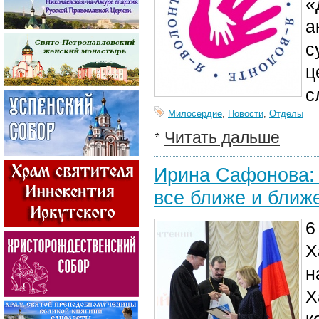
«
а
с
ц
с
Милосердие
,
Новости
,
Отделы
Читать дальше
Ирина Сафонова: 
все ближе и ближ
6
Х
н
Х