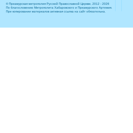
© Приамурская митрополия Русской Православной Церкви, 2012 - 2026
По благословению Митрополита Хабаровского и Приамурского Артемия.
При копировании материалов активная ссылка на сайт обязательна.