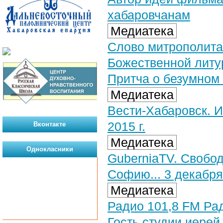
хабаровчанам
Медиатека
Слово митрополита
Божественной литу
Притча о безумном б
Медиатека
Вести-Хабаровск. И
2015 г.
Вконтакте
Медиатека
Однокласники
GuberniaTV. Свобо
Софию... 3 декабря 
Медиатека
Радио 101,8 FM Рад
Гость студии иерей