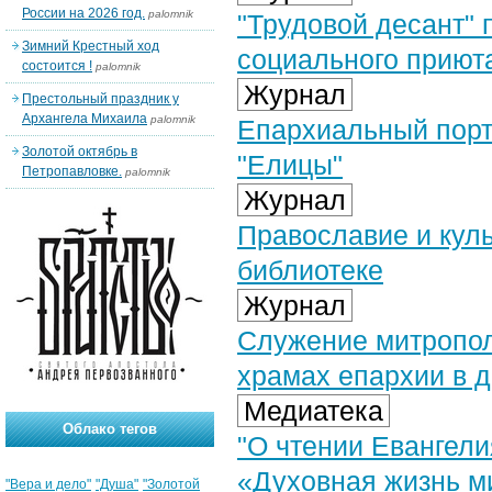
России на 2026 год.
palomnik
"Трудовой десант" 
Зимний Крестный ход
социального приют
состоится !
palomnik
Журнал
Престольный праздник у
Архангела Михаила
palomnik
Епархиальный порта
Золотой октябрь в
"Елицы"
Петропавловке.
palomnik
Журнал
Православие и куль
библиотеке
Журнал
Служение митропол
храмах епархии в д
Медиатека
Облако тегов
"О чтении Евангели
«Духовная жизнь м
"Вера и дело"
"Душа"
"Золотой