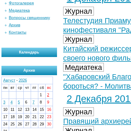
Фотогалерея
Журнал
Медиатека
Вопросы священнику
Телестудия Приаму
Архив
кинофестиваля "Ра
Контакты
Журнал
Китайский режиссе
Календарь
своего нового фил
Медиатека
Архив
"Хабаровский Благо
Август
-
2026
бороться? - Молитв
пн
вт
ср
чт
пт
сб
вс
1
2
2 Декабря 2015
3
4
5
6
7
8
9
10
11
12
13
14
15
16
Журнал
17
18
19
20
21
22
23
Правящий архиерей
24
25
26
27
28
29
30
Журнал