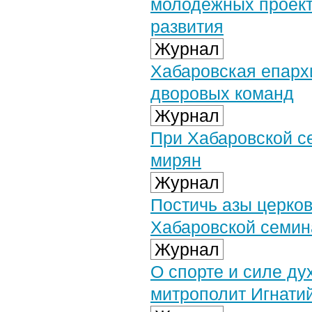
молодежных проект
развития
Журнал
Хабаровская епархи
дворовых команд
Журнал
При Хабаровской с
мирян
Журнал
Постичь азы церко
Хабаровской семин
Журнал
О спорте и силе д
митрополит Игнати