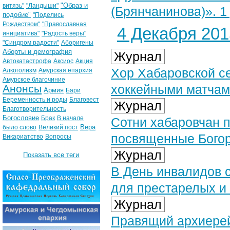
"Образ и
витязь"
"Ландыши"
(Брянчанинова)». 1 
подобие"
"Поделись
Рождеством"
"Православная
4 Декабря 2015
инициатива"
"Радость веры"
"Синдром радости"
Аборигены
Аборты и демография
Журнал
Автокатастрофа
Аксиос
Акция
Хор Хабаровской с
Алкоголизм
Амурская епархия
Амурское благочиние
хоккейными матча
Анонсы
Армия
Бари
Беременность и роды
Благовест
Журнал
Благотворительность
Богословие
Брак
В начале
Сотни хабаровчан 
Вера
было слово
Великий пост
посвященные Бого
Викариатство
Вопросы
Журнал
Показать все теги
В День инвалидов 
для престарелых и
Журнал
Правящий архиерей