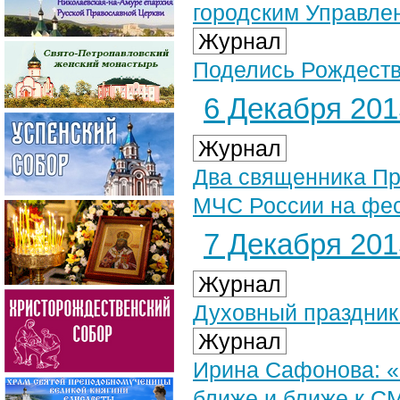
городским Управлен
Журнал
Поделись Рождеств
6 Декабря 2015
Журнал
Два священника Пр
МЧС России на фес
7 Декабря 2015
Журнал
Духовный праздник
Журнал
Ирина Сафонова: «С
ближе и ближе к С