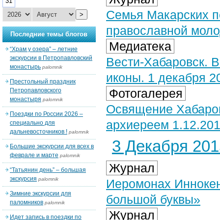
31
Семья Макарских п
>
православной мол
Последние темы блогов
Медиатека
“Храм у озера” – летние
экскурсии в Петропавловский
Вести-Хабаровск. В
монастырь
palomnik
иконы. 1 декабря 20
Престольный праздник
Фотогалерея
Петропавловского
монастыря
palomnik
Освящение Хабаров
Поездки по России 2026 –
архиереем 1.12.20
специально для
дальневосточников !
palomnik
3 Декабря 2015
Большие экскурсии для всех в
феврале и марте
palomnik
Журнал
“Татьянин день” – большая
экскурсия
palomnik
Иеромонах Иннокен
Зимние экскурсии для
большой буквы»
паломников
palomnik
Журнал
Идет запись в поездки по