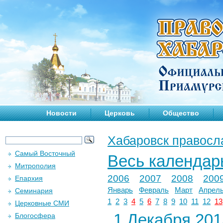
Новости
Церковь
Общество
Хабаровск правосл
Самый Восточный
Весь календар
Митрополия
2006
2007
2008
200
Епархия
Январь
Февраль
Март
Апрел
Семинария
1
2
3
4
5
6
7
8
9
10
11
12
13
Церковные СМИ
1 Декабря 2015
Блогосфера