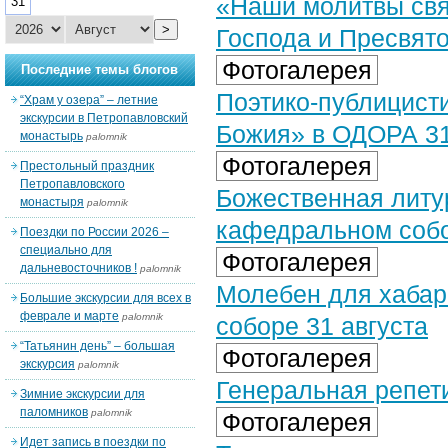
«Наши молитвы свя
31
>
Господа и Пресвят
Фотогалерея
Последние темы блогов
Поэтико-публицисти
“Храм у озера” – летние
экскурсии в Петропавловский
Божия» в ОДОРА 31 
монастырь
palomnik
Фотогалерея
Престольный праздник
Петропавловского
Божественная литу
монастыря
palomnik
кафедральном собор
Поездки по России 2026 –
специально для
Фотогалерея
дальневосточников !
palomnik
Молебен для хабар
Большие экскурсии для всех в
феврале и марте
palomnik
соборе 31 августа
“Татьянин день” – большая
Фотогалерея
экскурсия
palomnik
Генеральная репети
Зимние экскурсии для
паломников
palomnik
Фотогалерея
Идет запись в поездки по