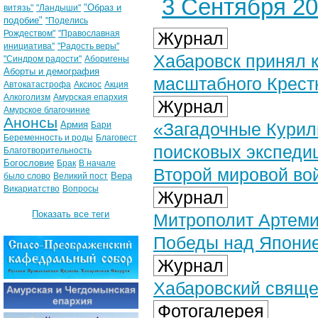
3 Сентября 202
"Образ и
витязь"
"Ландыши"
подобие"
"Поделись
Рождеством"
"Православная
Журнал
инициатива"
"Радость веры"
Хабаровск принял к
"Синдром радости"
Аборигены
Аборты и демография
масштабного Крест
Автокатастрофа
Аксиос
Акция
Алкоголизм
Амурская епархия
Журнал
Амурское благочиние
Анонсы
Армия
«Загадочные Курил
Бари
Беременность и роды
Благовест
поисковых экспеди
Благотворительность
Богословие
Брак
В начале
Второй мировой во
Вера
было слово
Великий пост
Викариатство
Вопросы
Журнал
Показать все теги
Митрополит Артеми
Победы над Япони
Журнал
Хабаровский свяще
Фотогалерея