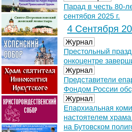
Парад в честь 80-л
сентября 2025 г.
4 Сентября 202
Журнал
Престольный празд
онкоцентре заверш
Журнал
Представители епа
Фондом России обс
Журнал
Епархиальная коми
настоятелем храма
на Бутовском полиг