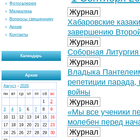
Фотогалерея
Журнал
Медиатека
Вопросы священнику
Хабаровские казак
Архив
завершению Второ
Контакты
Журнал
Соборная Литургия
Календарь
Журнал
Владыка Пантелеим
Архив
репетиции парада,
Август
-
2026
войны
пн
вт
ср
чт
пт
сб
вс
Журнал
1
2
3
4
5
6
7
8
9
«Мы все ученики п
10
11
12
13
14
15
16
молебен перед нач
17
18
19
20
21
22
23
Журнал
24
25
26
27
28
29
30