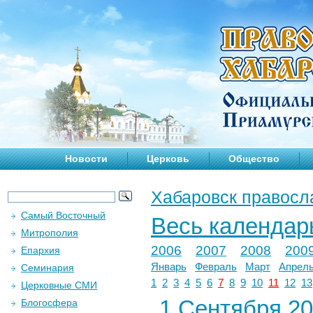
Новости
Церковь
Общество
Хабаровск правосл
Самый Восточный
Весь календар
Митрополия
2006
2007
2008
200
Епархия
Январь
Февраль
Март
Апрел
Семинария
1
2
3
4
5
6
7
8
9
10
11
12
13
Церковные СМИ
1 Сентября 202
Блогосфера