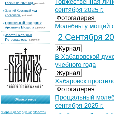
Торжественная лин
России на 2026 год.
palomnik
сентября 2025 г.
Зимний Крестный ход
состоится !
palomnik
Фотогалерея
Престольный праздник у
Молебны у мощей св
Архангела Михаила
palomnik
2 Сентября 202
Золотой октябрь в
Петропавловке.
palomnik
Журнал
В Хабаровской дух
учебного года
Журнал
Хабаровск простил
Фотогалерея
Прощальный молебе
Облако тегов
сентября 2025 г.
"Вера и дело"
"Душа"
"Золотой