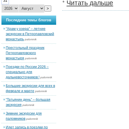
31
Читать дальше
>
Последние темы блогов
“Храм у озера” – летние
экскурсии в Петропавловский
монастырь
palomnik
Престольный праздник
Петропавловского
монастыря
palomnik
Поездки по России 2026 –
специально для
дальневосточников !
palomnik
Большие экскурсии для всех в
феврале и марте
palomnik
“Татьянин день” – большая
экскурсия
palomnik
Зимние экскурсии для
паломников
palomnik
Идет запись в поездки по