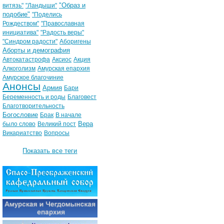
"Образ и
витязь"
"Ландыши"
подобие"
"Поделись
Рождеством"
"Православная
инициатива"
"Радость веры"
"Синдром радости"
Аборигены
Аборты и демография
Автокатастрофа
Аксиос
Акция
Алкоголизм
Амурская епархия
Амурское благочиние
Анонсы
Армия
Бари
Беременность и роды
Благовест
Благотворительность
Богословие
Брак
В начале
Вера
было слово
Великий пост
Викариатство
Вопросы
Показать все теги