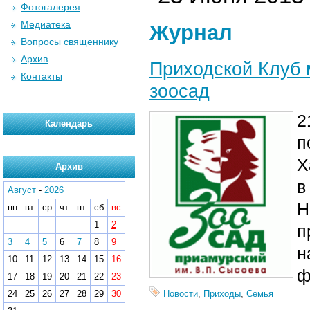
Фотогалерея
Медиатека
Журнал
Вопросы священнику
Архив
Приходской Клуб 
Контакты
зоосад
2
Календарь
п
Х
Архив
в
Август
-
2026
Н
пн
вт
ср
чт
пт
сб
вс
1
2
п
3
4
5
6
7
8
9
н
10
11
12
13
14
15
16
ф
17
18
19
20
21
22
23
24
25
26
27
28
29
30
Новости
,
Приходы
,
Семья