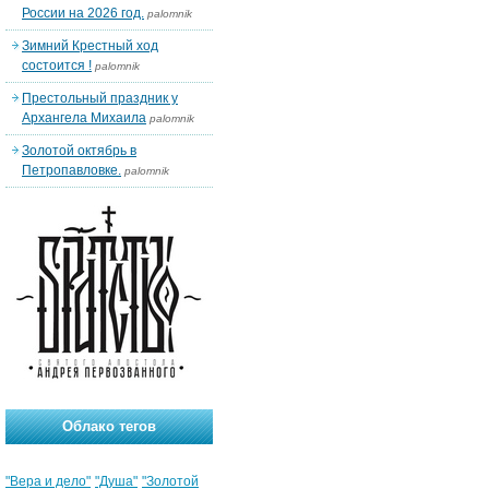
России на 2026 год.
palomnik
Зимний Крестный ход
состоится !
palomnik
Престольный праздник у
Архангела Михаила
palomnik
Золотой октябрь в
Петропавловке.
palomnik
Облако тегов
"Вера и дело"
"Душа"
"Золотой