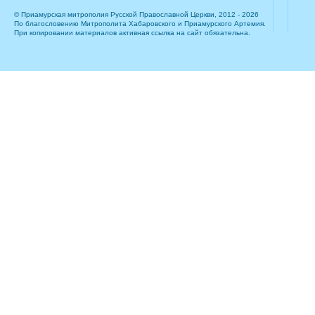
© Приамурская митрополия Русской Православной Церкви, 2012 - 2026
По благословению Митрополита Хабаровского и Приамурского Артемия.
При копировании материалов активная ссылка на сайт обязательна.