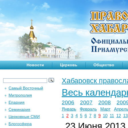
Новости
Церковь
Общество
Хабаровск правосл
Самый Восточный
Весь календар
Митрополия
2006
2007
2008
200
Епархия
Январь
Февраль
Март
Апрел
Семинария
1
2
3
4
5
6
7
8
9
10
11
12
13
Церковные СМИ
23 Июня 2013 
Блогосфера