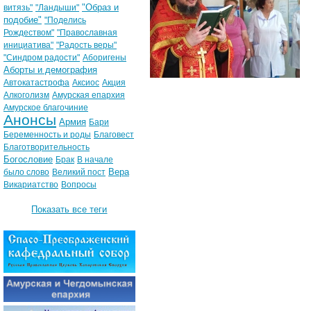
"Образ и
витязь"
"Ландыши"
подобие"
"Поделись
Рождеством"
"Православная
инициатива"
"Радость веры"
"Синдром радости"
Аборигены
Аборты и демография
Автокатастрофа
Аксиос
Акция
Алкоголизм
Амурская епархия
Амурское благочиние
Анонсы
Армия
Бари
Беременность и роды
Благовест
Благотворительность
Богословие
Брак
В начале
Вера
было слово
Великий пост
Викариатство
Вопросы
Показать все теги