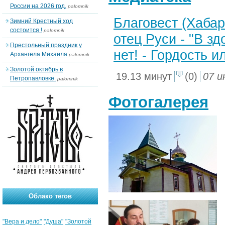
России на 2026 год.
palomnik
Благовест (Хабар
Зимний Крестный ход
состоится !
palomnik
отец Руси - "В зд
Престольный праздник у
нет! - Гордость 
Архангела Михаила
palomnik
Золотой октябрь в
19.13 минут
(0)
07 и
Петропавловке.
palomnik
Фотогалерея
Облако тегов
"Вера и дело"
"Душа"
"Золотой