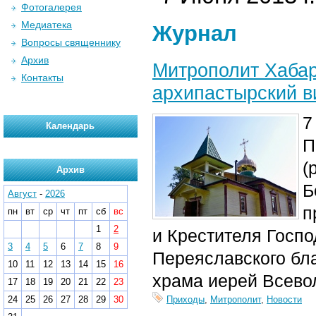
Фотогалерея
Медиатека
Журнал
Вопросы священнику
Архив
Митрополит Хабар
Контакты
архипастырский в
7
Календарь
П
(
Архив
Б
Август
-
2026
п
пн
вт
ср
чт
пт
сб
вс
1
2
и Крестителя Госп
3
4
5
6
7
8
9
Переяславского бла
10
11
12
13
14
15
16
храма иерей Всево
17
18
19
20
21
22
23
24
25
26
27
28
29
30
Приходы
,
Митрополит
,
Новости