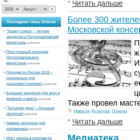
31
Читать дальше
>
Более 300 жителе
Последние темы блогов
Московской консе
“Храм у озера” – летние
экскурсии в Петропавловский
П
монастырь
palomnik
ж
Престольный праздник
Петропавловского
И
монастыря
palomnik
с
Поездки по России 2026 –
специально для
е
дальневосточников !
palomnik
ц
Большие экскурсии для всех в
феврале и марте
palomnik
Также провел маст
“Татьянин день” – большая
Новости
,
Культура
,
Отделы
экскурсия
palomnik
Читать дальше
Зимние экскурсии для
паломников
palomnik
Медиатека
Идет запись в поездки по