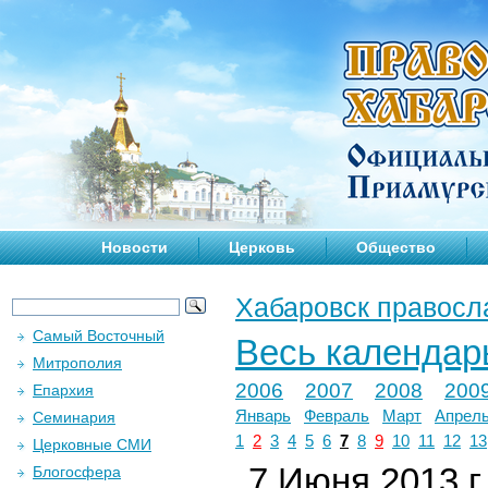
Новости
Церковь
Общество
Хабаровск правосл
Самый Восточный
Весь календар
Митрополия
2006
2007
2008
200
Епархия
Январь
Февраль
Март
Апрел
Семинария
1
2
3
4
5
6
7
8
9
10
11
12
13
Церковные СМИ
7 Июня 2013 г.
Блогосфера