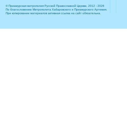
© Приамурская митрополия Русской Православной Церкви, 2012 - 2026
По благословению Митрополита Хабаровского и Приамурского Артемия.
При копировании материалов активная ссылка на сайт обязательна.