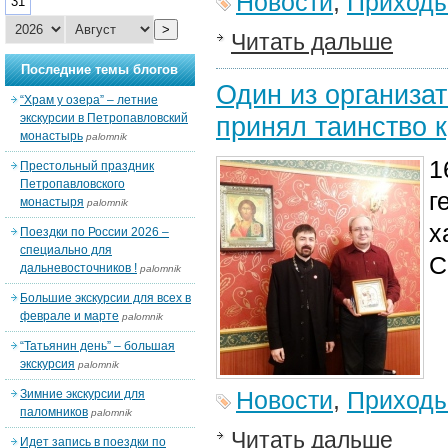
Новости
,
Приход
31
>
Читать дальше
Последние темы блогов
Один из организат
“Храм у озера” – летние
экскурсии в Петропавловский
принял таинство 
монастырь
palomnik
1
Престольный праздник
Петропавловского
г
монастыря
palomnik
х
Поездки по России 2026 –
специально для
С
дальневосточников !
palomnik
Большие экскурсии для всех в
феврале и марте
palomnik
“Татьянин день” – большая
экскурсия
palomnik
Новости
,
Приход
Зимние экскурсии для
паломников
palomnik
Читать дальше
Идет запись в поездки по