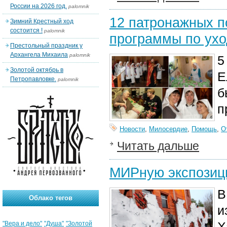
России на 2026 год.
palomnik
12 патронажных п
Зимний Крестный ход
состоится !
palomnik
программы по ухо
Престольный праздник у
Архангела Михаила
palomnik
5
Золотой октябрь в
Е
Петропавловке.
palomnik
б
п
Новости
,
Милосердие
,
Помощь
,
О
Читать дальше
МИРную экспозиц
В
Облако тегов
и
Х
"Вера и дело"
"Душа"
"Золотой