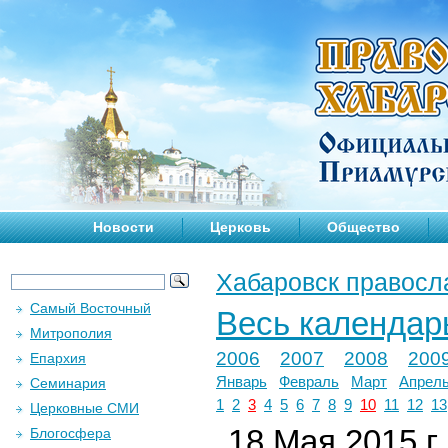
Новости
Церковь
Общество
Хабаровск правосл
Самый Восточный
Весь календар
Митрополия
2006
2007
2008
200
Епархия
Январь
Февраль
Март
Апрел
Семинария
1
2
3
4
5
6
7
8
9
10
11
12
13
Церковные СМИ
18 Мая 2015 г.
Блогосфера