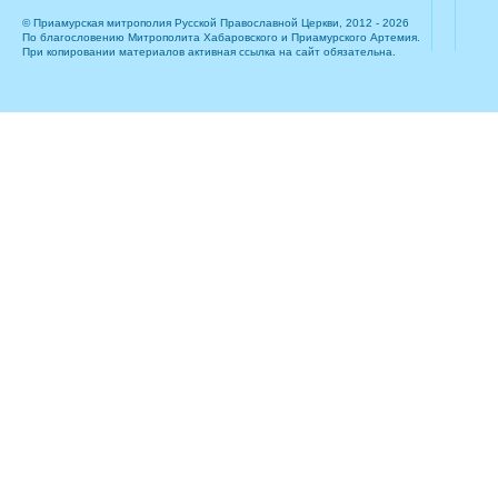
© Приамурская митрополия Русской Православной Церкви, 2012 - 2026
По благословению Митрополита Хабаровского и Приамурского Артемия.
При копировании материалов активная ссылка на сайт обязательна.