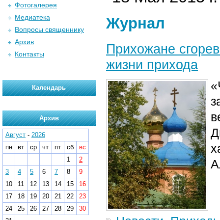
Фотогалерея
Медиатека
Журнал
Вопросы священнику
Архив
Прихожане сгорев
Контакты
жизни прихода
«
Календарь
з
в
Архив
Д
Август
-
2026
х
пн
вт
ср
чт
пт
сб
вс
1
2
А
3
4
5
6
7
8
9
10
11
12
13
14
15
16
17
18
19
20
21
22
23
24
25
26
27
28
29
30