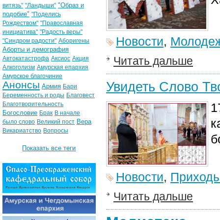
"Образ и
витязь"
"Ландыши"
подобие"
"Поделись
Рождеством"
"Православная
инициатива"
"Радость веры"
Новости
,
Молодеж
"Синдром радости"
Аборигены
Аборты и демография
Читать дальше
Автокатастрофа
Аксиос
Акция
Алкоголизм
Амурская епархия
Амурское благочиние
Анонсы
Увидеть Слово Тв
Армия
Бари
Беременность и роды
Благовест
Благотворительность
1
Богословие
Брак
В начале
к
Вера
было слово
Великий пост
Викариатство
Вопросы
б
Показать все теги
Новости
,
Приход
Читать дальше