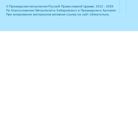
© Приамурская митрополия Русской Православной Церкви, 2012 - 2026
По благословению Митрополита Хабаровского и Приамурского Артемия.
При копировании материалов активная ссылка на сайт обязательна.