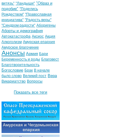
"Образ и
витязь"
"Ландыши"
подобие"
"Поделись
Рождеством"
"Православная
инициатива"
"Радость веры"
"Синдром радости"
Аборигены
Аборты и демография
Автокатастрофа
Аксиос
Акция
Алкоголизм
Амурская епархия
Амурское благочиние
Анонсы
Армия
Бари
Беременность и роды
Благовест
Благотворительность
Богословие
Брак
В начале
Вера
было слово
Великий пост
Викариатство
Вопросы
Показать все теги