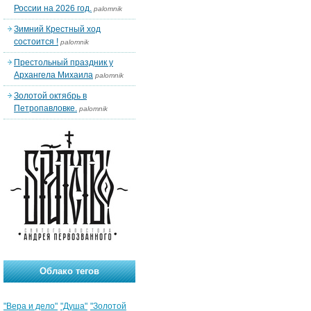
России на 2026 год.
palomnik
Зимний Крестный ход
состоится !
palomnik
Престольный праздник у
Архангела Михаила
palomnik
Золотой октябрь в
Петропавловке.
palomnik
Облако тегов
"Вера и дело"
"Душа"
"Золотой