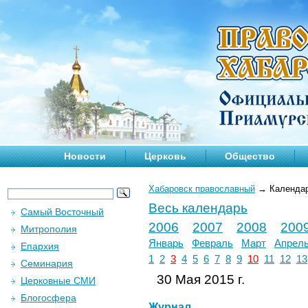
Новости
Церковь
Общество
Хабаровск православный
→
Календа
Весь календарь
Самый Восточный
2006
2007
2008
200
Митрополия
Январь
Февраль
Март
Апрел
Епархия
1
2
3
4
5
6
7
8
9
10
11
12
13
Семинария
30 Мая 2015 г.
Церковные СМИ
Блогосфера
Журнал