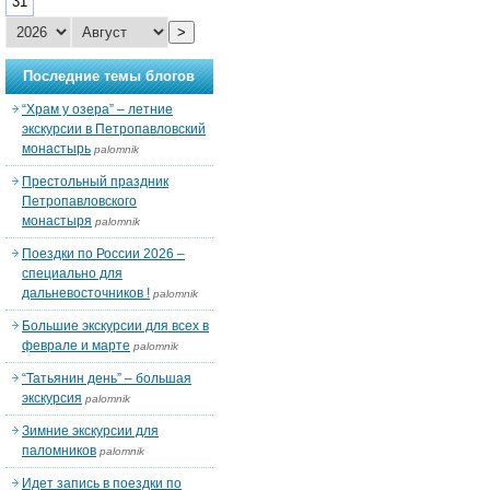
31
>
Последние темы блогов
“Храм у озера” – летние
экскурсии в Петропавловский
монастырь
palomnik
Престольный праздник
Петропавловского
монастыря
palomnik
Поездки по России 2026 –
специально для
дальневосточников !
palomnik
Большие экскурсии для всех в
феврале и марте
palomnik
“Татьянин день” – большая
экскурсия
palomnik
Зимние экскурсии для
паломников
palomnik
Идет запись в поездки по