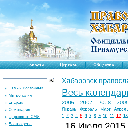
Новости
Церковь
Общество
Хабаровск правосл
Самый Восточный
Весь календар
Митрополия
2006
2007
2008
200
Епархия
Январь
Февраль
Март
Апрел
Семинария
1
2
3
4
5
6
7
8
9
10
11
12
13
Церковные СМИ
16 Июля 2015 
Блогосфера