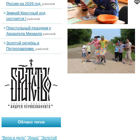
Ф
России на 2026 год.
palomnik
Зимний Крестный ход
состоится !
palomnik
Престольный праздник у
Архангела Михаила
palomnik
Золотой октябрь в
Петропавловке.
palomnik
Облако тегов
"Вера и дело"
"Душа"
"Золотой