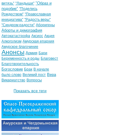
"Образ и
витязь"
"Ландыши"
подобие"
"Поделись
Рождеством"
"Православная
инициатива"
"Радость веры"
"Синдром радости"
Аборигены
Аборты и демография
Автокатастрофа
Аксиос
Акция
Алкоголизм
Амурская епархия
Амурское благочиние
Анонсы
Армия
Бари
Беременность и роды
Благовест
Благотворительность
Богословие
Брак
В начале
Вера
было слово
Великий пост
Викариатство
Вопросы
Показать все теги