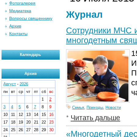
Фотогалерея
Медиатека
Журнал
Вопросы священнику
Архив
Сотрудники МЧС и
Контакты
многодетным свя
1
Календарь
И
П
Архив
с
Август
-
2026
ч
пн
вт
ср
чт
пт
сб
вс
1
2
3
4
5
6
7
8
9
Семья
,
Приходы
,
Новости
10
11
12
13
14
15
16
Читать дальше
17
18
19
20
21
22
23
24
25
26
27
28
29
30
«Многодетный дес