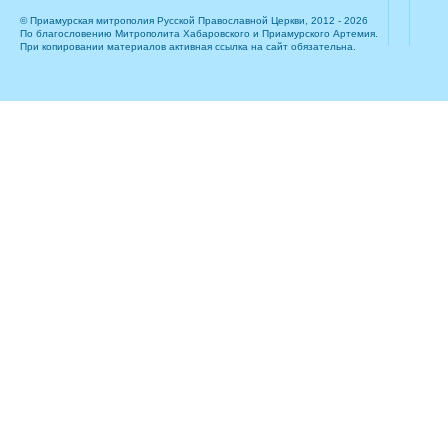
© Приамурская митрополия Русской Православной Церкви, 2012 - 2026
По благословению Митрополита Хабаровского и Приамурского Артемия.
При копировании материалов активная ссылка на сайт обязательна.