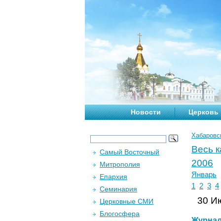
Новости
Церковь
Хабаровс
Весь 
Самый Восточный
2006
Митрополия
Январь
Епархия
1
2
3
4
Семинария
30 Ию
Церковные СМИ
Блогосфера
Журна