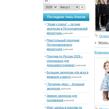
31
>
Последние темы блогов
“Храм у озера” – летние
экскурсии в Петропавловский
монастырь
palomnik
Отдел
Престольный праздник
Читать
Петропавловского
монастыря
palomnik
Епархиал
Поездки по России 2026 –
специально для
дальневосточников !
palomnik
Большие экскурсии для всех в
феврале и марте
palomnik
“Татьянин день” – большая
экскурсия
palomnik
Зимние экскурсии для
паломников
palomnik
Идет запись в поездки по