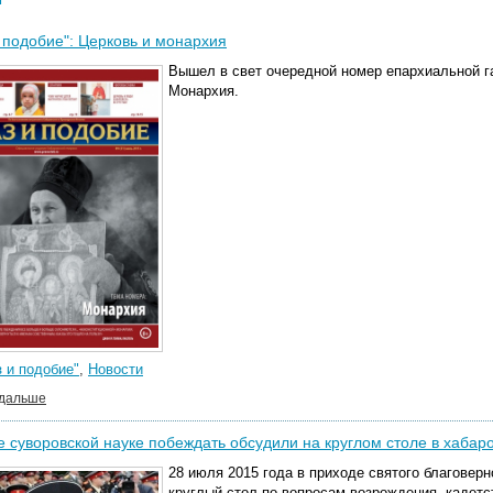
 подобие": Церковь и монархия
Вышел в свет очередной номер епархиальной га
Монархия.
 и подобие"
,
Новости
 дальше
 суворовской науке побеждать обсудили на круглом столе в хабар
28 июля 2015 года в приходе святого благовер
круглый стол по вопросам возрождения кадетс