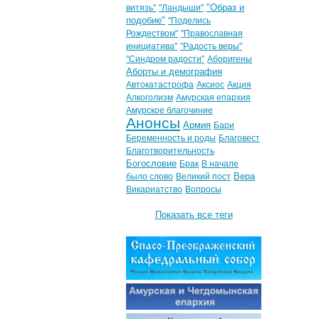
"Образ и
витязь"
"Ландыши"
подобие"
"Поделись
Рождеством"
"Православная
инициатива"
"Радость веры"
"Синдром радости"
Аборигены
Аборты и демография
Автокатастрофа
Аксиос
Акция
Алкоголизм
Амурская епархия
Амурское благочиние
Анонсы
Армия
Бари
Беременность и роды
Благовест
Благотворительность
Богословие
Брак
В начале
Вера
было слово
Великий пост
Викариатство
Вопросы
Показать все теги