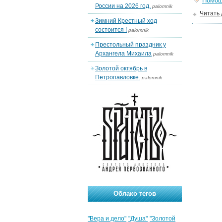
Помо
России на 2026 год.
palomnik
Читать
Зимний Крестный ход
состоится !
palomnik
Престольный праздник у
Архангела Михаила
palomnik
Золотой октябрь в
Петропавловке.
palomnik
Облако тегов
"Вера и дело"
"Душа"
"Золотой