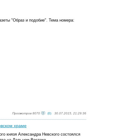
зеты "Образ и подобие". Тема номера:
Просмотров 8070
(0)
30.07.2015, 21:29:36
овском храме
ного князя Александра Невского состоялся
тва на Дальнем Востоке.