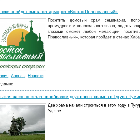
вске пройдет выставка-ярмарка «Восток Православный»
Посетить домовый храм семинарии, попро
премудростям колокольного звона, задать во
глазами сможет любой желающий, посетивш
Православный», которая пройдет в стенах Хабар
ария
,
Анонсы
,
Новости
 дальше
ьская часовня стала прообразом двух новых храмов в Тугуро-Чум
Два храма начали строиться в этом году в Тугу
Удское.