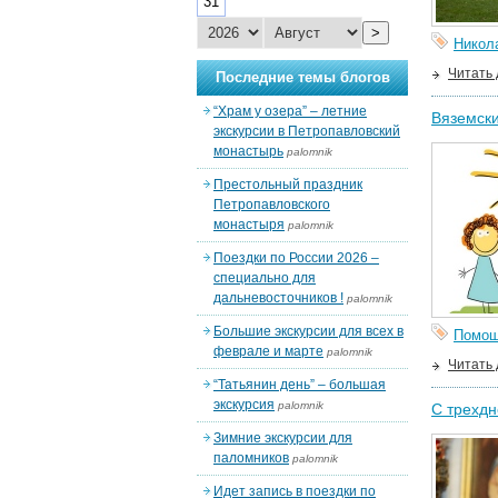
31
>
Никол
Читать
Последние темы блогов
“Храм у озера” – летние
Вяземски
экскурсии в Петропавловский
монастырь
palomnik
Престольный праздник
Петропавловского
монастыря
palomnik
Поездки по России 2026 –
специально для
дальневосточников !
palomnik
Большие экскурсии для всех в
Помо
феврале и марте
palomnik
Читать
“Татьянин день” – большая
экскурсия
palomnik
С трехдн
Зимние экскурсии для
паломников
palomnik
Идет запись в поездки по