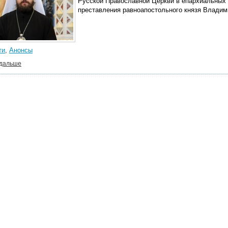
Русской Православной Церкви в епархиальных 
преставления равноапостольного князя Владим
ти
,
Анонсы
 дальше