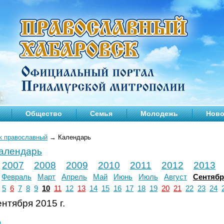
Общество
Семья
Молодежь
Ново
к православный
→
Календарь
календарь
2007
2008
2009
2010
2011
2012
2013
Февраль
Март
Апрель
Май
Июнь
Июль
Август
Сентяб
5
6
7
8
9
10
11
12
13
14
15
16
17
18
19
20
21
22
23
24
нтября 2015 г.
л