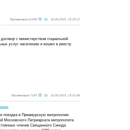
Просмотров 11536
(0)
10.09.2015, 15:15:17
 договор с министерством социальной
ьных услуг населению и вошел в реестр
Просмотров 7147
(3)
10.09.2015, 13:31:06
рион
чая поездка в Приамурскую митрополию
ей Московского Патриархата митрополита
остоянных членов Священного Синода