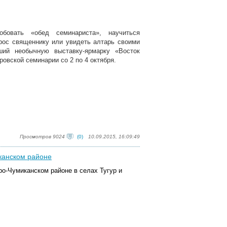
бовать «обед семинариста», научиться
прос священнику или увидеть алтарь своими
ий необычную выставку-ярмарку «Восток
овской семинарии со 2 по 4 октября.
Просмотров 9024
(0)
10.09.2015, 16:09:49
иканском районе
ро-Чумиканском районе в селах Тугур и