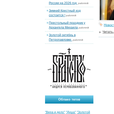
России на 2026 год.
palomnik
Зимний Крестный ход
состоится !
palomnik
Престольный праздник у
Новос
Архангела Михаила
palomnik
Читать
Золотой октябрь в
Петропавловке.
palomnik
Облако тегов
"Вера и дело"
"Душа"
"Золотой