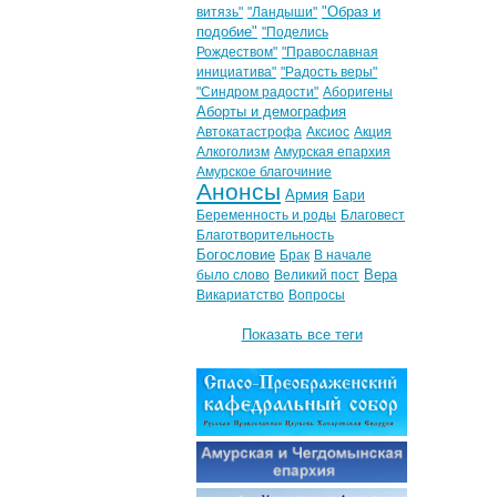
"Образ и
витязь"
"Ландыши"
подобие"
"Поделись
Рождеством"
"Православная
инициатива"
"Радость веры"
"Синдром радости"
Аборигены
Аборты и демография
Автокатастрофа
Аксиос
Акция
Алкоголизм
Амурская епархия
Амурское благочиние
Анонсы
Армия
Бари
Беременность и роды
Благовест
Благотворительность
Богословие
Брак
В начале
Вера
было слово
Великий пост
Викариатство
Вопросы
Показать все теги