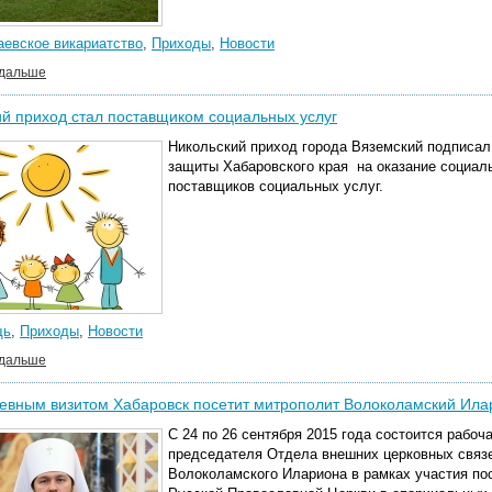
аевское викариатство
,
Приходы
,
Новости
 дальше
й приход стал поставщиком социальных услуг
Никольский приход города Вяземский подписал
защиты Хабаровского края на оказание социал
поставщиков социальных услуг.
щь
,
Приходы
,
Новости
 дальше
евным визитом Хабаровск посетит митрополит Волоколамский Ила
С 24 по 26 сентября 2015 года состоится рабо
председателя Отдела внешних церковных связ
Волоколамского Илариона в рамках участия п