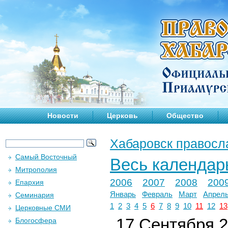
Новости
Церковь
Общество
Хабаровск правосл
Самый Восточный
Весь календар
Митрополия
2006
2007
2008
200
Епархия
Январь
Февраль
Март
Апрел
Семинария
1
2
3
4
5
6
7
8
9
10
11
12
13
Церковные СМИ
17 Сентября 2
Блогосфера