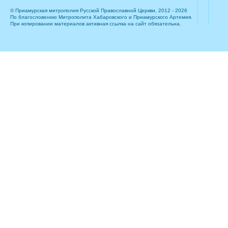
© Приамурская митрополия Русской Православной Церкви, 2012 - 2026
По благословению Митрополита Хабаровского и Приамурского Артемия.
При копировании материалов активная ссылка на сайт обязательна.