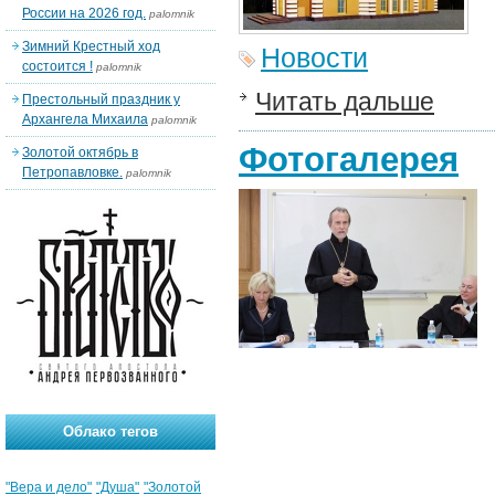
России на 2026 год.
palomnik
Зимний Крестный ход
Новости
состоится !
palomnik
Читать дальше
Престольный праздник у
Архангела Михаила
palomnik
Фотогалерея
Золотой октябрь в
Петропавловке.
palomnik
Облако тегов
"Вера и дело"
"Душа"
"Золотой