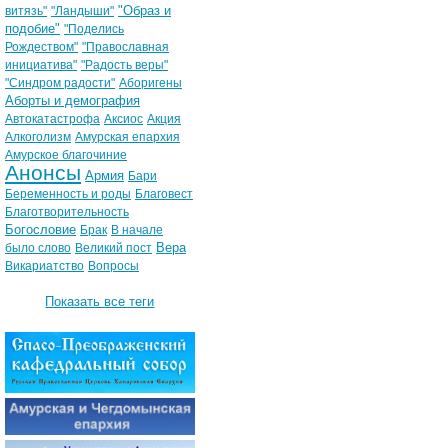
"Образ и
витязь"
"Ландыши"
подобие"
"Поделись
Рождеством"
"Православная
инициатива"
"Радость веры"
"Синдром радости"
Аборигены
Аборты и демография
Автокатастрофа
Аксиос
Акция
Алкоголизм
Амурская епархия
Амурское благочиние
Анонсы
Армия
Бари
Беременность и роды
Благовест
Благотворительность
Богословие
Брак
В начале
Вера
было слово
Великий пост
Викариатство
Вопросы
Показать все теги