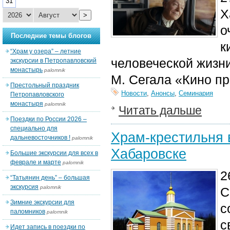
31
Х
>
о
Последние темы блогов
к
“Храм у озера” – летние
человеческой жизн
экскурсии в Петропавловский
монастырь
palomnik
М. Сегала «Кино пр
Престольный праздник
Новости
,
Анонсы
,
Семинария
Петропавловского
монастыря
palomnik
Читать дальше
Поездки по России 2026 –
специально для
Храм-крестильня в
дальневосточников !
palomnik
Хабаровске
Большие экскурсии для всех в
феврале и марте
palomnik
2
“Татьянин день” – большая
экскурсия
palomnik
С
Зимние экскурсии для
с
паломников
palomnik
с
Идет запись в поездки по