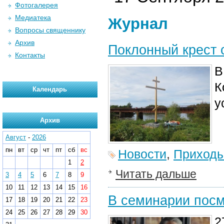
Фотогалерея
Медиатека
Журнал
Вопросы священнику
Архив
Поклонный крест 
Контакты
В
К
Календарь
у
Архив
Август
-
2026
пн
вт
ср
чт
пт
сб
вс
Новости
,
Приход
1
2
Читать дальше
3
4
5
6
7
8
9
10
11
12
13
14
15
16
В семинарии посм
17
18
19
20
21
22
23
24
25
26
27
28
29
30
2