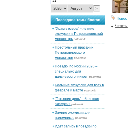
31
>
Новос
Последние темы блогов
Читать
“Храм у озера” – летние
экскурсии в Петропавловский
монастырь
palomnik
Престольный праздник
Петропавловского
монастыря
palomnik
Поездки по России 2026 –
специально для
дальневосточников !
palomnik
Большие экскурсии для всех в
феврале и марте
palomnik
“Татьянин день” – большая
экскурсия
palomnik
Зимние экскурсии для
паломников
palomnik
Идет запись в поездки по