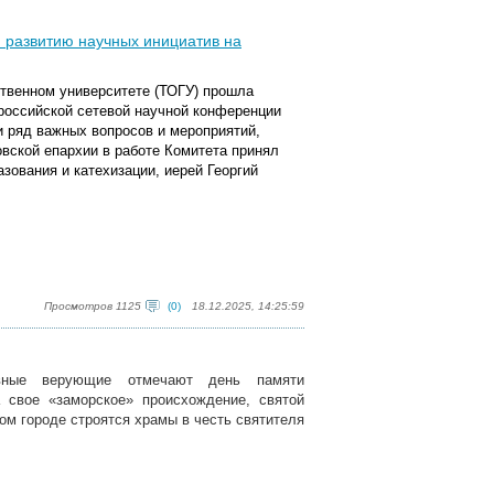
и развитию научных инициатив на
ственном университете (ТОГУ) прошла
ероссийской сетевой научной конференции
и ряд важных вопросов и мероприятий,
вской епархии в работе Комитета принял
зования и катехизации, иерей Георгий
Просмотров 1125
(0)
18.12.2025, 14:25:59
вные верующие отмечают день памяти
 свое «заморское» происхождение, святой
дом городе строятся храмы в честь святителя