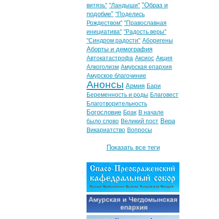
"Образ и
витязь"
"Ландыши"
подобие"
"Поделись
Рождеством"
"Православная
инициатива"
"Радость веры"
"Синдром радости"
Аборигены
Аборты и демография
Автокатастрофа
Аксиос
Акция
Алкоголизм
Амурская епархия
Амурское благочиние
Анонсы
Армия
Бари
Беременность и роды
Благовест
Благотворительность
Богословие
Брак
В начале
Вера
было слово
Великий пост
Викариатство
Вопросы
Показать все теги