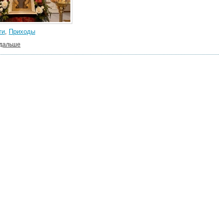
ти
,
Приходы
 дальше