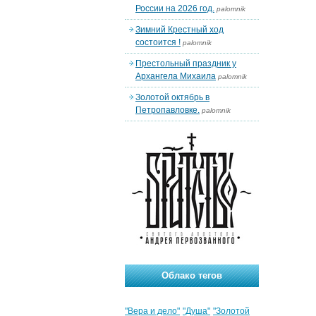
России на 2026 год.
palomnik
Зимний Крестный ход
состоится !
palomnik
Престольный праздник у
Архангела Михаила
palomnik
Золотой октябрь в
Петропавловке.
palomnik
Облако тегов
"Вера и дело"
"Душа"
"Золотой