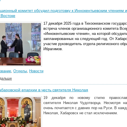
ционный комитет обсудил подготовку к Иннокентьевским чтениям 
 Востоке
17 декабря 2025 года в Тихоокеанском государ
встреча членов организационного комитета Вс
«Иннокентьевские чтения», на которой обсудил
запланированных на следующий год. От Хабаро
участие руководитель отдела религиозного обра
Ибрагимов.
ование
,
Отделы
,
Новости
 дальше
баровской епархии в честь святителя Николая
19 декабря по новому стилю правосла
святителя Николая Чудотворца. Несмотря на
очень почитается с давних пор на Руси. В каж
Николая, Хабаровск не стал исключением.