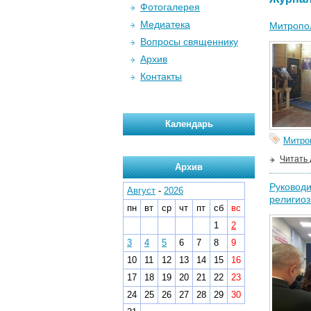
Фотогалерея
Медиатека
Митропол
Вопросы священнику
Архив
Контакты
Календарь
Митро
Читать
Архив
Руководи
Август
-
2026
религио
пн
вт
ср
чт
пт
сб
вс
1
2
3
4
5
6
7
8
9
10
11
12
13
14
15
16
17
18
19
20
21
22
23
24
25
26
27
28
29
30