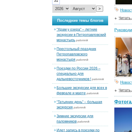
31
>
Новос
Читать
Последние темы блогов
“Храм у озера” – летние
Руководи
экскурсии в Петропавловский
монастырь
palomnik
Престольный праздник
Петропавловского
монастыря
palomnik
Поездки по России 2026 –
специально для
дальневосточников !
palomnik
Новос
Большие экскурсии для всех в
Читать
феврале и марте
palomnik
Фотога
“Татьянин день” – большая
экскурсия
palomnik
Зимние экскурсии для
паломников
palomnik
Идет запись в поездки по