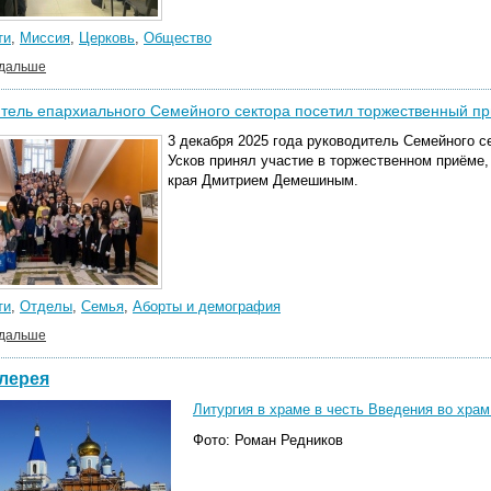
ти
,
Миссия
,
Церковь
,
Общество
 дальше
тель епархиального Семейного сектора посетил торжественный 
3 декабря 2025 года руководитель Семейного с
Усков принял участие в торжественном приёме,
края Дмитрием Демешиным.
ти
,
Отделы
,
Семья
,
Аборты и демография
 дальше
лерея
Литургия в храме в честь Введения во храм
Фото: Роман Редников