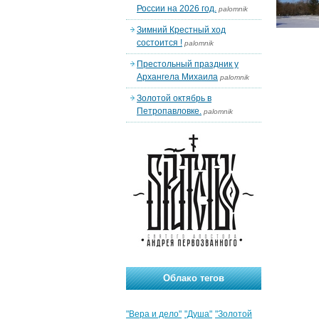
России на 2026 год.
palomnik
Зимний Крестный ход
состоится !
palomnik
Престольный праздник у
Архангела Михаила
palomnik
Золотой октябрь в
Петропавловке.
palomnik
Облако тегов
"Вера и дело"
"Душа"
"Золотой