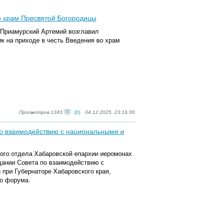
о храм Пресвятой Богородицы
и Приамурский Артемий возглавил
к на приходе в честь Введения во храм
Просмотров 1343
(0)
04.12.2025, 23:16:30
по взаимодействию с национальными и
кого отдела Хабаровской епархии иеромонах
дании Совета по взаимодействию с
при Губернаторе Хабаровского края,
го форума.