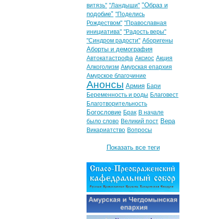
"Образ и
витязь"
"Ландыши"
подобие"
"Поделись
Рождеством"
"Православная
инициатива"
"Радость веры"
"Синдром радости"
Аборигены
Аборты и демография
Автокатастрофа
Аксиос
Акция
Алкоголизм
Амурская епархия
Амурское благочиние
Анонсы
Армия
Бари
Беременность и роды
Благовест
Благотворительность
Богословие
Брак
В начале
Вера
было слово
Великий пост
Викариатство
Вопросы
Показать все теги