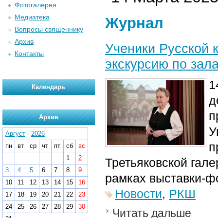
Фотогалерея
Медиатека
Журнал
Вопросы священнику
Архив
Ученики Русской 
Контакты
экскурсию по зал
1
Календарь
д
п
Архив
У
Август
-
2026
п
пн
вт
ср
чт
пт
сб
вс
1
2
Третьяковской гал
3
4
5
6
7
8
9
рамках выставки-ф
10
11
12
13
14
15
16
Новости
,
РКШ
17
18
19
20
21
22
23
24
25
26
27
28
29
30
Читать дальше