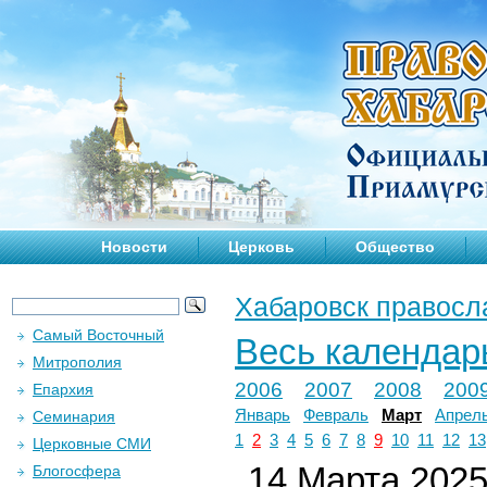
Новости
Церковь
Общество
Хабаровск правосл
Самый Восточный
Весь календар
Митрополия
2006
2007
2008
200
Епархия
Январь
Февраль
Март
Апрел
Семинария
1
2
3
4
5
6
7
8
9
10
11
12
13
Церковные СМИ
14 Марта 2025 
Блогосфера