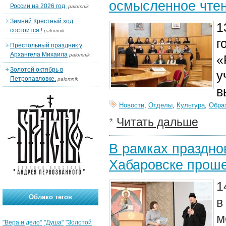
осмысленное чте
России на 2026 год.
palomnik
Зимний Крестный ход
1
состоится !
palomnik
г
Престольный праздник у
Архангела Михаила
palomnik
«
Золотой октябрь в
у
Петропавловке.
palomnik
в
Новости
,
Отделы
,
Культура
,
Обра
Читать дальше
В рамках праздно
Хабаровске проше
1
Облако тегов
в
м
"Вера и дело"
"Душа"
"Золотой