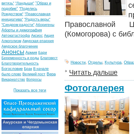
"Образ и
с
витязь"
"Ландыши"
подобие"
"Поделись
п
Рождеством"
"Православная
инициатива"
"Радость веры"
Православной Ц
"Синдром радости"
Аборигены
Аборты и демография
(Комогорова) с биб
Автокатастрофа
Аксиос
Акция
Алкоголизм
Амурская епархия
Амурское благочиние
Анонсы
Армия
Бари
Беременность и роды
Благовест
Новости
,
Отделы
,
Культура
,
Обра
Благотворительность
Богословие
Брак
В начале
Читать дальше
Вера
было слово
Великий пост
Викариатство
Вопросы
Фотогалерея
Показать все теги