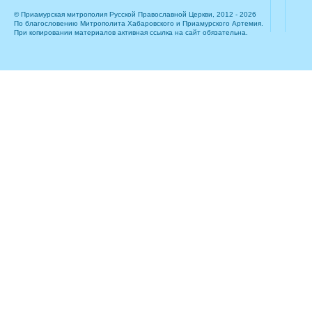
© Приамурская митрополия Русской Православной Церкви, 2012 - 2026
По благословению Митрополита Хабаровского и Приамурского Артемия.
При копировании материалов активная ссылка на сайт обязательна.