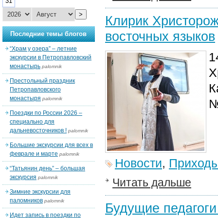
31
>
Клирик Христорож
восточных языков
Последние темы блогов
“Храм у озера” – летние
1
экскурсии в Петропавловский
монастырь
palomnik
Х
Престольный праздник
К
Петропавловского
монастыря
palomnik
№
Поездки по России 2026 –
специально для
дальневосточников !
palomnik
Большие экскурсии для всех в
феврале и марте
palomnik
Новости
,
Приход
“Татьянин день” – большая
экскурсия
palomnik
Читать дальше
Зимние экскурсии для
паломников
palomnik
Будущие педагоги
Идет запись в поездки по