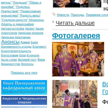
п
"Образ и
витязь"
"Ландыши"
подобие"
н
"Поделись
Рождеством"
"Православная
Новости
,
Приходы
,
Тюремное слу
инициатива"
"Радость веры"
"Синдром радости"
Аборигены
Читать дальше
Аборты и демография
Автокатастрофа
Аксиос
Акция
Алкоголизм
Амурская епархия
Фотогалерея
Амурское благочиние
Анонсы
Армия
Бари
Беременность и роды
Благовест
Благотворительность
Богословие
Брак
В начале
Вера
было слово
Великий пост
Викариатство
Вопросы
Показать все теги
В
Г
Ф