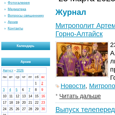
Фотогалерея
Медиатека
Журнал
Вопросы священнику
Архив
Митрополит Артем
Контакты
Горно-Алтайск
2
Календарь
А
л
Архив
п
Август
-
2026
Г
пн
вт
ср
чт
пт
сб
вс
1
2
Новости
,
Митропо
3
4
5
6
7
8
9
Читать дальше
10
11
12
13
14
15
16
17
18
19
20
21
22
23
Выпуск телеперед
24
25
26
27
28
29
30