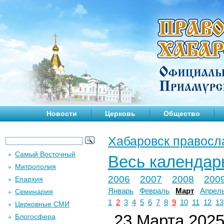
Новости
Церковь
Общество
Хабаровск правосл
Самый Восточный
Весь календар
Митрополия
2006
2007
2008
200
Епархия
Январь
Февраль
Март
Апрел
Семинария
1
2
3
4
5
6
7
8
9
10
11
12
13
Церковные СМИ
23 Марта 2025 
Блогосфера