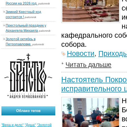
России на 2026 год.
palomnik
с
Зимний Крестный ход
и
состоится !
palomnik
н
Престольный праздник у
Архангела Михаила
palomnik
кафедрально
го со
Золотой октябрь в
собора.
Петропавловке.
palomnik
Новости
,
Приход
Читать дальше
Настоятель Покро
исправительного
Н
Б
Облако тегов
в
"Вера и дело"
"Душа"
"Золотой