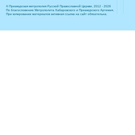
© Приамурская митрополия Русской Православной Церкви, 2012 - 2026
По благословению Митрополита Хабаровского и Приамурского Артемия.
При копировании материалов активная ссылка на сайт обязательна.