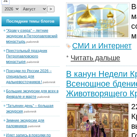
31
В
>
м
Последние темы блогов
с
“Храм у озера” – летние
м
экскурсии в Петропавловский
монастырь
palomnik
СМИ и Интернет
Престольный праздник
Читать дальше
Петропавловского
монастыря
palomnik
Поездки по России 2026 –
В канун Недели К
специально для
Всенощное бдение
дальневосточников !
palomnik
Животворящего Кр
Большие экскурсии для всех в
феврале и марте
palomnik
2
“Татьянин день” – большая
экскурсия
palomnik
К
Зимние экскурсии для
в
паломников
palomnik
Г
Идет запись в поездки по