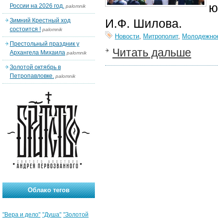
ю
России на 2026 год.
palomnik
И.Ф. Шилова.
Зимний Крестный ход
состоится !
palomnik
Новости
,
Митрополит
,
Молодежно
Престольный праздник у
Читать дальше
Архангела Михаила
palomnik
Золотой октябрь в
Петропавловке.
palomnik
Облако тегов
"Вера и дело"
"Душа"
"Золотой