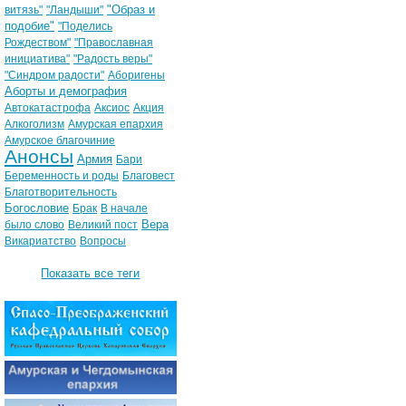
"Образ и
витязь"
"Ландыши"
подобие"
"Поделись
Рождеством"
"Православная
инициатива"
"Радость веры"
"Синдром радости"
Аборигены
Аборты и демография
Автокатастрофа
Аксиос
Акция
Алкоголизм
Амурская епархия
Амурское благочиние
Анонсы
Армия
Бари
Беременность и роды
Благовест
Благотворительность
Богословие
Брак
В начале
Вера
было слово
Великий пост
Викариатство
Вопросы
Показать все теги