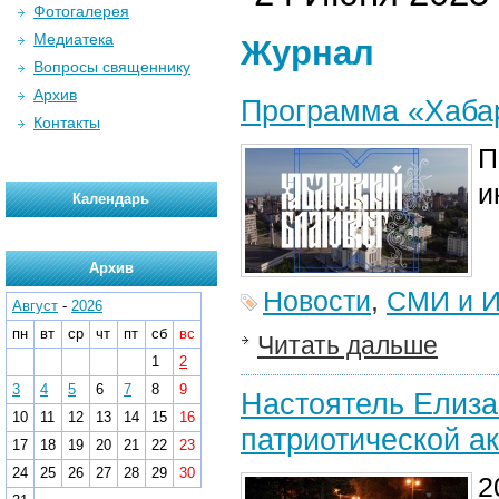
Фотогалерея
Медиатека
Журнал
Вопросы священнику
Архив
Программа «Хабар
Контакты
П
и
Календарь
Архив
Новости
,
СМИ и И
Август
-
2026
пн
вт
ср
чт
пт
сб
вс
Читать дальше
1
2
3
4
5
6
7
8
9
Настоятель Елиза
10
11
12
13
14
15
16
патриотической а
17
18
19
20
21
22
23
24
25
26
27
28
29
30
2