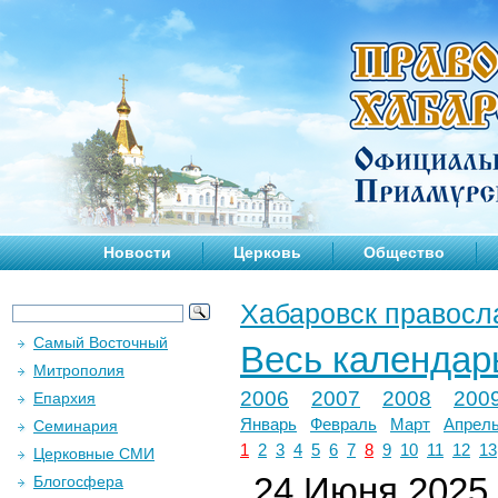
Новости
Церковь
Общество
Хабаровск правосл
Самый Восточный
Весь календар
Митрополия
2006
2007
2008
200
Епархия
Январь
Февраль
Март
Апрел
Семинария
1
2
3
4
5
6
7
8
9
10
11
12
13
Церковные СМИ
24 Июня 2025 
Блогосфера