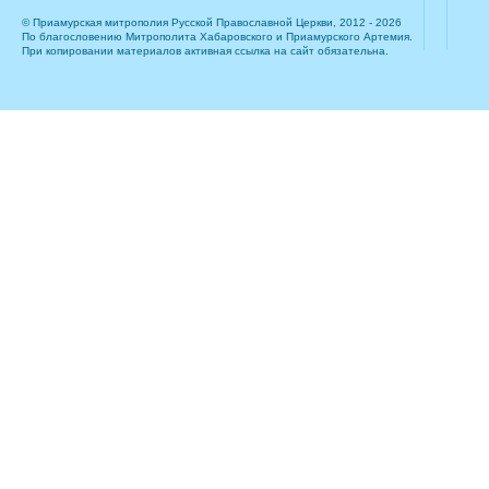
© Приамурская митрополия Русской Православной Церкви, 2012 - 2026
По благословению Митрополита Хабаровского и Приамурского Артемия.
При копировании материалов активная ссылка на сайт обязательна.