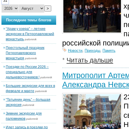
31
х
>
ч
Последние темы блогов
п
“Храм у озера” – летние
п
экскурсии в Петропавловский
монастырь
palomnik
российской полици
Престольный праздник
Новости
,
Приходы
,
Память
Петропавловского
монастыря
Читать дальше
palomnik
Поездки по России 2026 –
специально для
Митрополит Артем
дальневосточников !
palomnik
Александра Невск
Большие экскурсии для всех в
феврале и марте
palomnik
2
“Татьянин день” – большая
П
экскурсия
palomnik
с
Зимние экскурсии для
паломников
palomnik
Н
Идет запись в поездки по