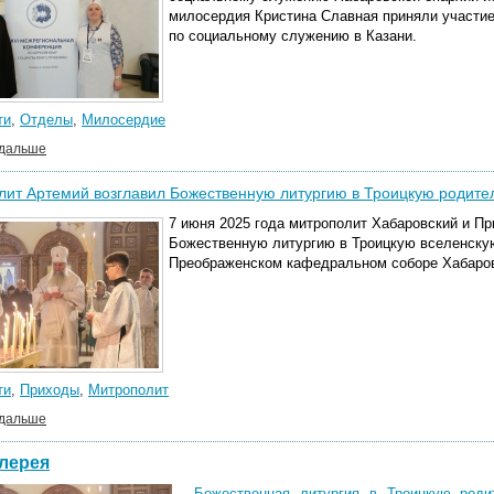
милосердия Кристина Славная приняли участи
по социальному служению
в Казани.
ти
,
Отделы
,
Милосердие
 дальше
ит Артемий возглавил Божественную литургию в Троицкую родител
7 июня 2025 года митрополит Хабаровский и П
Божественную литургию в Троицкую вселенскую
Преображенском кафедральном соборе Хабаров
ти
,
Приходы
,
Митрополит
 дальше
лерея
Божественная литургия в Троицкую роди