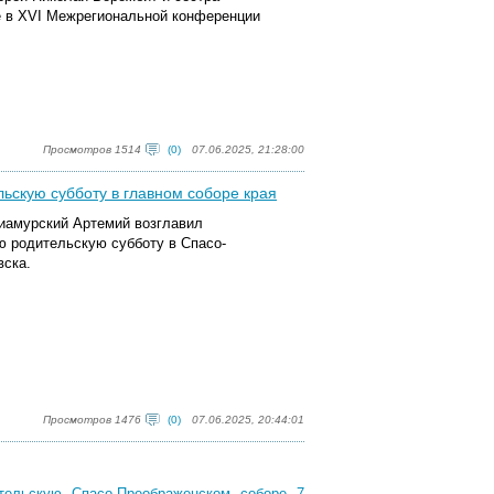
е в XVI Межрегиональной
конференци
и
Просмотров 1514
(0)
07.06.2025, 21:28:00
ьскую субботу в главном соборе края
риамурский Артемий возглавил
 родительскую субботу в Спасо-
ска.
Просмотров 1476
(0)
07.06.2025, 20:44:01
тельскую Спасо-Преображенском соборе 7