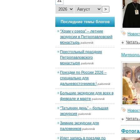
31
>
Последние темы блогов
“Храм у озера” – летние
Новос
экскурсии в Петропавловский
Читать
монастырь
palomnik
Престольный праздник
Митропол
Петропавловского
монастыря
palomnik
Поездки по России 2026 –
специально для
дальневосточников !
palomnik
Большие экскурсии для всех в
феврале и марте
palomnik
“Татьянин день” – большая
Новос
экскурсия
palomnik
Читать
Зимние экскурсии для
паломников
palomnik
Фотога
Идет запись в поездки по