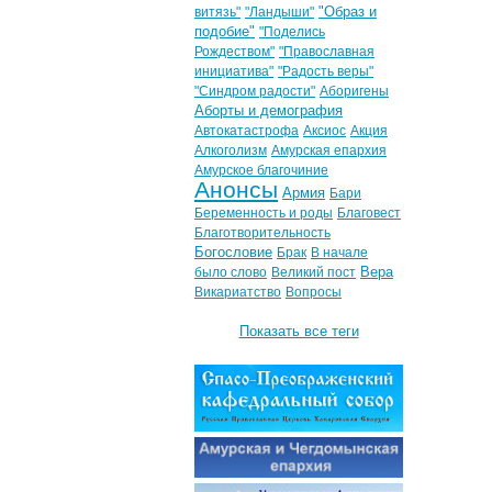
"Образ и
витязь"
"Ландыши"
подобие"
"Поделись
Рождеством"
"Православная
инициатива"
"Радость веры"
"Синдром радости"
Аборигены
Аборты и демография
Автокатастрофа
Аксиос
Акция
Алкоголизм
Амурская епархия
Амурское благочиние
Анонсы
Армия
Бари
Беременность и роды
Благовест
Благотворительность
Богословие
Брак
В начале
Вера
было слово
Великий пост
Викариатство
Вопросы
Показать все теги