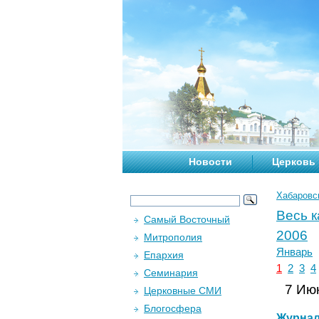
Новости
Церковь
Хабаровс
Весь 
Самый Восточный
2006
Митрополия
Январь
Епархия
1
2
3
4
Семинария
7 Июн
Церковные СМИ
Блогосфера
Журна