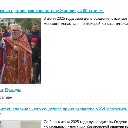
ение протоиерею Константину Жигалину с 60-летием!
8 июня 2025 года свой день рождения отмечае
женского монастыря протоиерей Константин Жи
ти
,
Приходы
 дальше
ители епархиального соцотдела приняли участие в XVI Межрегио
ю
Со 2 по 4 июня 2025 года руководитель Отдела
социальному служению Хабаровской епархии и