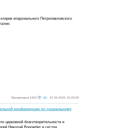
т
к
лирик епархиального Петропавловского
галин.
Просмотров 1453
(0)
07.06.2025, 22:03:00
нальной конференции по социальному
 по церковной благотворительности и
ерей Николай Ворожбит и сестра