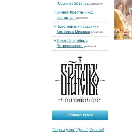
России на 2026 год.
palomnik
Зимний Крестный ход
состоится !
palomnik
Престольный праздник у
Архангела Михаила
palomnik
Золотой октябрь в
Петропавловке.
palomnik
Облако тегов
"Вера и дело"
"Душа"
"Золотой