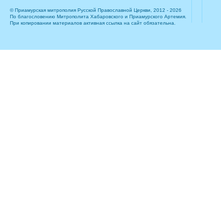
© Приамурская митрополия Русской Православной Церкви, 2012 - 2026
По благословению Митрополита Хабаровского и Приамурского Артемия.
При копировании материалов активная ссылка на сайт обязательна.