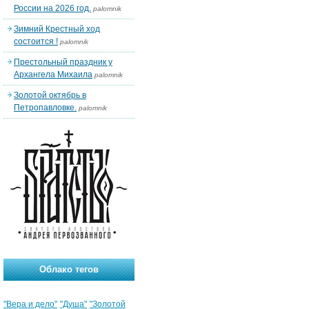
России на 2026 год.
palomnik
Зимний Крестный ход
состоится !
palomnik
Престольный праздник у
Архангела Михаила
palomnik
Золотой октябрь в
Петропавловке.
palomnik
Облако тегов
"Вера и дело"
"Душа"
"Золотой