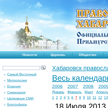
Новости
Церковь
Общество
Хабаровск правосл
Самый Восточный
Весь календар
Митрополия
2006
2007
2008
200
Епархия
Январь
Февраль
Март
Апрел
Семинария
1
2
3
4
5
6
7
8
9
10
11
12
13
Церковные СМИ
18 Июля 2013 
Блогосфера