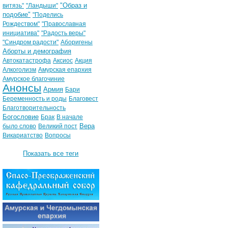
"Образ и
витязь"
"Ландыши"
подобие"
"Поделись
Рождеством"
"Православная
инициатива"
"Радость веры"
"Синдром радости"
Аборигены
Аборты и демография
Автокатастрофа
Аксиос
Акция
Алкоголизм
Амурская епархия
Амурское благочиние
Анонсы
Армия
Бари
Беременность и роды
Благовест
Благотворительность
Богословие
Брак
В начале
Вера
было слово
Великий пост
Викариатство
Вопросы
Показать все теги