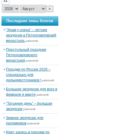
31
>
Последние темы блогов
“Храм у озера” – летние
экскурсии в Петропавловский
монастырь
palomnik
Престольный праздник
Петропавловского
монастыря
palomnik
Поездки по России 2026 –
специально для
дальневосточников !
palomnik
Большие экскурсии для всех в
феврале и марте
palomnik
“Татьянин день” – большая
экскурсия
palomnik
Зимние экскурсии для
паломников
palomnik
Идет запись в поездки по