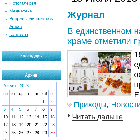
Фотогалерея
Медиатека
Журнал
Вопросы священнику
Архив
В единственном н
Контакты
храме отметили п
1
Календарь
е
о
Архив
п
Август
-
2026
Е
пн
вт
ср
чт
пт
сб
вс
1
2
Приходы
,
Новост
3
4
5
6
7
8
9
Читать дальше
10
11
12
13
14
15
16
17
18
19
20
21
22
23
24
25
26
27
28
29
30