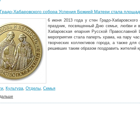
Градо-Хабаровского собора Успения Божией Матери стала площад
6 июня 2013 года у стен Градо-Хабаровског
праздник, посвященный Дню семьи, любви и в
Хабаровская епархия Русской Православной 
мероприятия стала паперть храма, на пару ча
творческих коллективов города, а также для
решивших таким образом поздравить жителей кр
ти
,
Культура
,
Отделы
,
Семья
 дальше