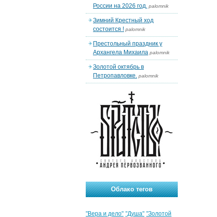
России на 2026 год.
palomnik
Зимний Крестный ход
состоится !
palomnik
Престольный праздник у
Архангела Михаила
palomnik
Золотой октябрь в
Петропавловке.
palomnik
Облако тегов
"Вера и дело"
"Душа"
"Золотой