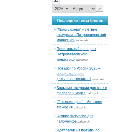
31
>
Последние темы блогов
“Храм у озера” – летние
экскурсии в Петропавловский
монастырь
palomnik
Престольный праздник
Петропавловского
монастыря
palomnik
Поездки по России 2026 –
специально для
дальневосточников !
palomnik
Большие экскурсии для всех в
феврале и марте
palomnik
“Татьянин день” – большая
экскурсия
palomnik
Зимние экскурсии для
паломников
palomnik
Идет запись в поездки по