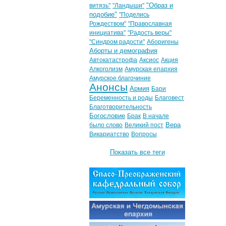
"Образ и
витязь"
"Ландыши"
подобие"
"Поделись
Рождеством"
"Православная
инициатива"
"Радость веры"
"Синдром радости"
Аборигены
Аборты и демография
Автокатастрофа
Аксиос
Акция
Алкоголизм
Амурская епархия
Амурское благочиние
Анонсы
Армия
Бари
Беременность и роды
Благовест
Благотворительность
Богословие
Брак
В начале
Вера
было слово
Великий пост
Викариатство
Вопросы
Показать все теги