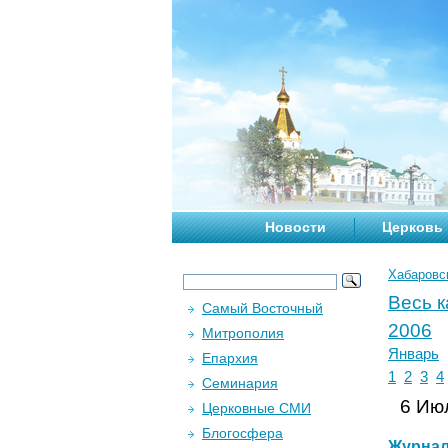
Новости
Церковь
Хабаровс
Весь 
Самый Восточный
2006
Митрополия
Январь
Епархия
1
2
3
4
Семинария
6 Июл
Церковные СМИ
Блогосфера
Журна