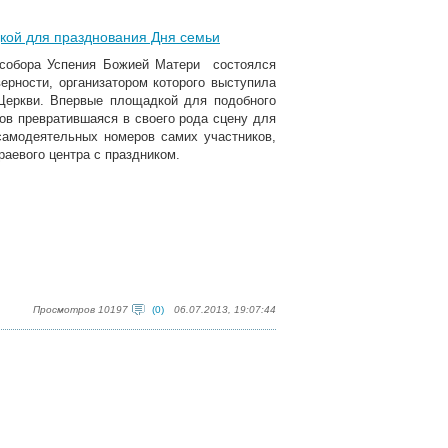
кой для празднования Дня семьи
о собора Успения Божией Матери состоялся
ерности, организатором которого выступила
Церкви. Впервые площадкой для подобного
сов превратившаяся в своего рода сцену для
 самодеятельных номеров самих участников,
аевого центра с праздником.
Просмотров 10197
(0)
06.07.2013, 19:07:44