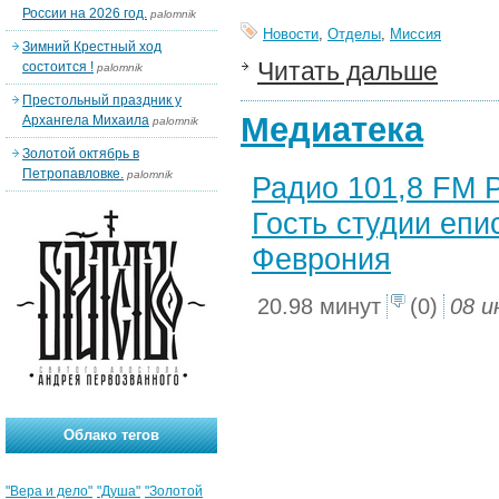
России на 2026 год.
palomnik
Новости
,
Отделы
,
Миссия
Зимний Крестный ход
Читать дальше
состоится !
palomnik
Престольный праздник у
Медиатека
Архангела Михаила
palomnik
Золотой октябрь в
Петропавловке.
palomnik
Радио 101,8 FM Р
Гость студии еп
Феврония
20.98 минут
(0)
08 и
Облако тегов
"Вера и дело"
"Душа"
"Золотой