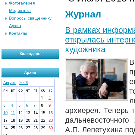
Фотогалерея
Медиатека
Журнал
Вопросы священнику
Архив
В рамках информа
Контакты
открылась интерн
художника
Календарь
п
Архив
е
Август
-
2026
т
пн
вт
ср
чт
пт
сб
вс
1
2
л
3
4
5
6
7
8
9
архиерея. Теперь 
10
11
12
13
14
15
16
дальневосточного 
17
18
19
20
21
22
23
А.П. Лепетухина по
24
25
26
27
28
29
30