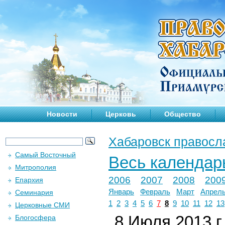
Новости
Церковь
Общество
Хабаровск правосл
Самый Восточный
Весь календар
Митрополия
2006
2007
2008
200
Епархия
Январь
Февраль
Март
Апрел
Семинария
1
2
3
4
5
6
7
8
9
10
11
12
13
Церковные СМИ
8 Июля 2013 г.
Блогосфера