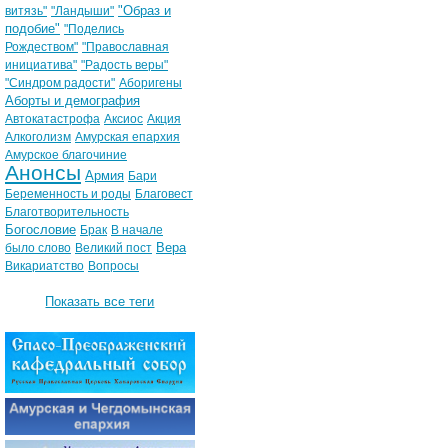
"Образ и
витязь"
"Ландыши"
подобие"
"Поделись
Рождеством"
"Православная
инициатива"
"Радость веры"
"Синдром радости"
Аборигены
Аборты и демография
Автокатастрофа
Аксиос
Акция
Алкоголизм
Амурская епархия
Амурское благочиние
Анонсы
Армия
Бари
Беременность и роды
Благовест
Благотворительность
Богословие
Брак
В начале
Вера
было слово
Великий пост
Викариатство
Вопросы
Показать все теги