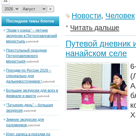
31
>
Новости
,
Человек
Последние темы блогов
Читать дальше
“Храм у озера” – летние
экскурсии в Петропавловский
Путевой дневник 
монастырь
palomnik
Престольный праздник
нанайском селе
Петропавловского
монастыря
palomnik
6
Поездки по России 2026 –
(
специально для
дальневосточников !
palomnik
А
Большие экскурсии для всех в
б
феврале и марте
palomnik
к
“Татьянин день” – большая
экскурсия
palomnik
Х
Зимние экскурсии для
паломников
palomnik
Идет запись в поездки по