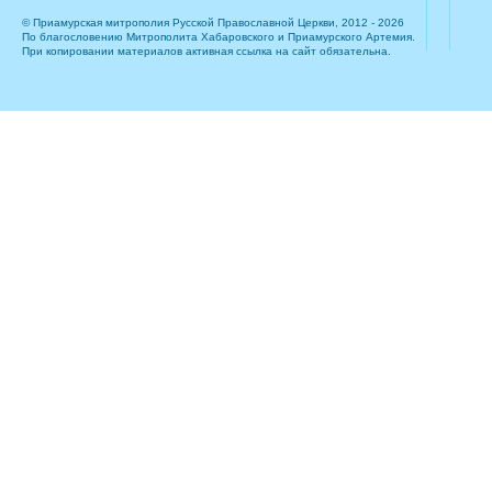
© Приамурская митрополия Русской Православной Церкви, 2012 - 2026
По благословению Митрополита Хабаровского и Приамурского Артемия.
При копировании материалов активная ссылка на сайт обязательна.