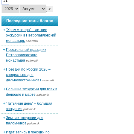
31
>
Последние темы блогов
“Храм у озера” – летние
экскурсии в Петропавловский
монастырь
palomnik
Престольный праздник
Петропавловского
монастыря
palomnik
Поездки по России 2026 –
специально для
дальневосточников !
palomnik
Большие экскурсии для всех в
феврале и марте
palomnik
“Татьянин день” – большая
экскурсия
palomnik
Зимние экскурсии для
паломников
palomnik
Идет запись в поездки по