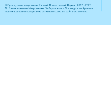
© Приамурская митрополия Русской Православной Церкви, 2012 - 2026
По благословению Митрополита Хабаровского и Приамурского Артемия.
При копировании материалов активная ссылка на сайт обязательна.