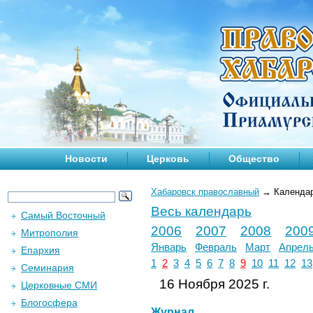
Новости
Церковь
Общество
Хабаровск православный
→
Календа
Весь календарь
Самый Восточный
2006
2007
2008
200
Митрополия
Январь
Февраль
Март
Апрел
Епархия
1
2
3
4
5
6
7
8
9
10
11
12
13
Семинария
16 Ноября 2025 г.
Церковные СМИ
Блогосфера
Журнал