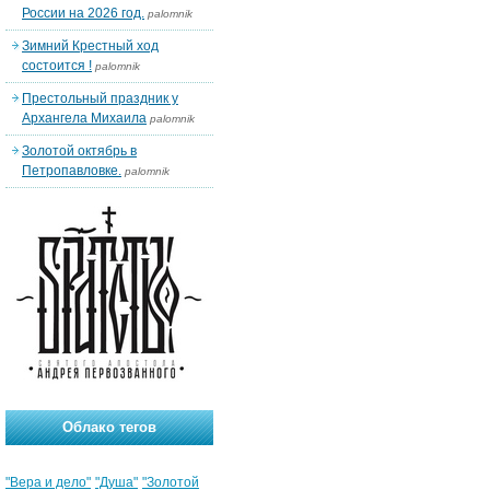
России на 2026 год.
palomnik
Зимний Крестный ход
состоится !
palomnik
Престольный праздник у
Архангела Михаила
palomnik
Золотой октябрь в
Петропавловке.
palomnik
Облако тегов
"Вера и дело"
"Душа"
"Золотой