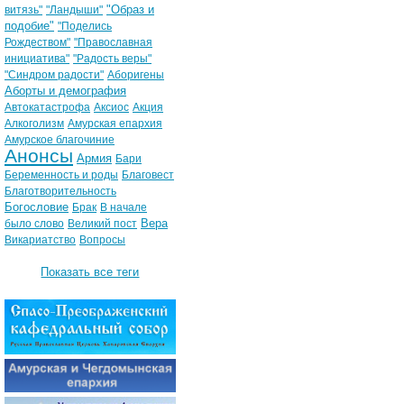
"Образ и
витязь"
"Ландыши"
подобие"
"Поделись
Рождеством"
"Православная
инициатива"
"Радость веры"
"Синдром радости"
Аборигены
Аборты и демография
Автокатастрофа
Аксиос
Акция
Алкоголизм
Амурская епархия
Амурское благочиние
Анонсы
Армия
Бари
Беременность и роды
Благовест
Благотворительность
Богословие
Брак
В начале
Вера
было слово
Великий пост
Викариатство
Вопросы
Показать все теги