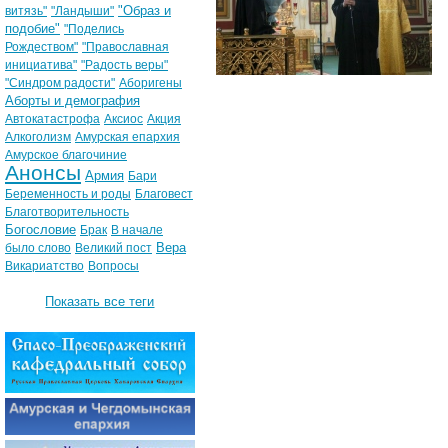
"Образ и
витязь"
"Ландыши"
подобие"
"Поделись
Рождеством"
"Православная
инициатива"
"Радость веры"
"Синдром радости"
Аборигены
Аборты и демография
Автокатастрофа
Аксиос
Акция
Алкоголизм
Амурская епархия
Амурское благочиние
Анонсы
Армия
Бари
Беременность и роды
Благовест
Благотворительность
Богословие
Брак
В начале
Вера
было слово
Великий пост
Викариатство
Вопросы
Показать все теги