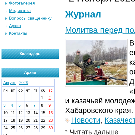
Фотогалерея
Медиатека
Журнал
Вопросы священнику
Архив
Молитва перед п
Контакты
е
Календарь
к
о
Архив
Д
Август
-
2026
«
пн
вт
ср
чт
пт
сб
вс
1
2
и казачьей молоде
3
4
5
6
7
8
9
Хабаровского края.
10
11
12
13
14
15
16
Новости
,
Казачес
17
18
19
20
21
22
23
24
25
26
27
28
29
30
Читать дальше