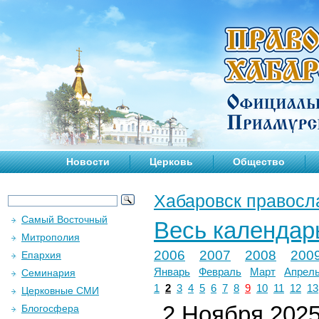
Новости
Церковь
Общество
Хабаровск правосл
Самый Восточный
Весь календар
Митрополия
2006
2007
2008
200
Епархия
Январь
Февраль
Март
Апрел
Семинария
1
2
3
4
5
6
7
8
9
10
11
12
13
Церковные СМИ
2 Ноября 2025 
Блогосфера