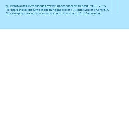
© Приамурская митрополия Русской Православной Церкви, 2012 - 2026
По благословению Митрополита Хабаровского и Приамурского Артемия.
При копировании материалов активная ссылка на сайт обязательна.