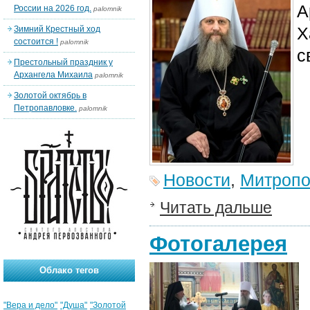
А
России на 2026 год.
palomnik
Х
Зимний Крестный ход
состоится !
palomnik
с
Престольный праздник у
Архангела Михаила
palomnik
Золотой октябрь в
Петропавловке.
palomnik
Новости
,
Митропо
Читать дальше
Фотогалерея
Облако тегов
"Вера и дело"
"Душа"
"Золотой