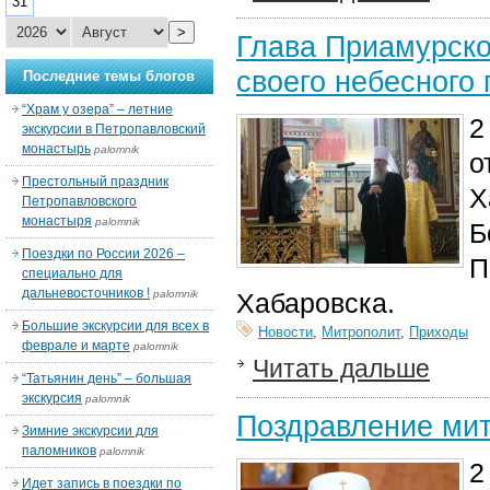
31
>
Глава Приамурско
своего небесного
Последние темы блогов
“Храм у озера” – летние
2
экскурсии в Петропавловский
монастырь
palomnik
о
Престольный праздник
Х
Петропавловского
монастыря
palomnik
Б
Поездки по России 2026 –
П
специально для
дальневосточников !
palomnik
Хабаровска.
Большие экскурсии для всех в
Новости
,
Митрополит
,
Приходы
феврале и марте
palomnik
Читать дальше
“Татьянин день” – большая
экскурсия
palomnik
Поздравление мит
Зимние экскурсии для
паломников
palomnik
2
Идет запись в поездки по