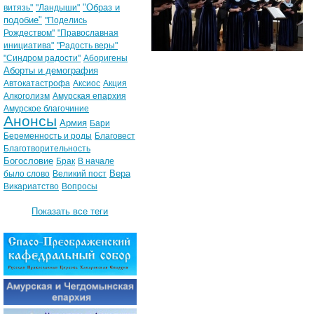
"Образ и
витязь"
"Ландыши"
подобие"
"Поделись
Рождеством"
"Православная
инициатива"
"Радость веры"
"Синдром радости"
Аборигены
Аборты и демография
Автокатастрофа
Аксиос
Акция
Алкоголизм
Амурская епархия
Амурское благочиние
Анонсы
Армия
Бари
Беременность и роды
Благовест
Благотворительность
Богословие
Брак
В начале
Вера
было слово
Великий пост
Викариатство
Вопросы
Показать все теги