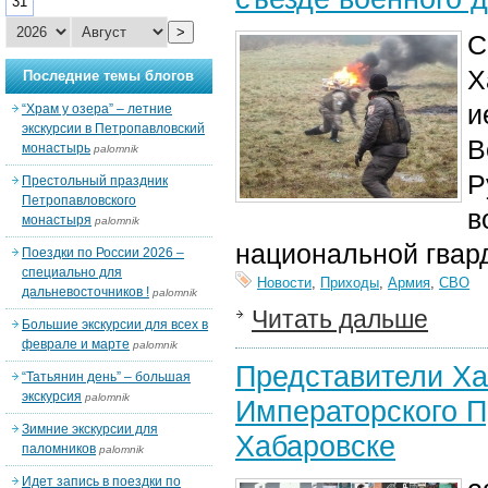
31
>
С
Х
Последние темы блогов
и
“Храм у озера” – летние
экскурсии в Петропавловский
В
монастырь
palomnik
Р
Престольный праздник
Петропавловского
в
монастыря
palomnik
национальной гвар
Поездки по России 2026 –
специально для
Новости
,
Приходы
,
Армия
,
СВО
дальневосточников !
palomnik
Читать дальше
Большие экскурсии для всех в
феврале и марте
palomnik
Представители Ха
“Татьянин день” – большая
экскурсия
palomnik
Императорского П
Зимние экскурсии для
Хабаровске
паломников
palomnik
Идет запись в поездки по