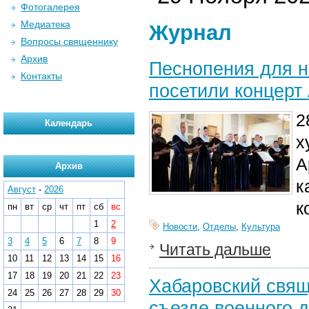
Фотогалерея
Медиатека
Журнал
Вопросы священнику
Архив
Песнопения для н
Контакты
посетили концерт
2
Календарь
х
А
Архив
к
Август
-
2026
к
пн
вт
ср
чт
пт
сб
вс
1
2
Новости
,
Отделы
,
Культура
3
4
5
6
7
8
9
Читать дальше
10
11
12
13
14
15
16
17
18
19
20
21
22
23
Хабаровский свящ
24
25
26
27
28
29
30
съезде военного 