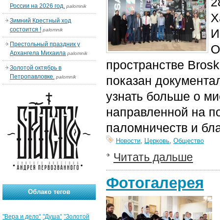
2
России на 2026 год.
palomnik
Х
Зимний Крестный ход
состоится !
И
palomnik
Престольный праздник у
О
Архангела Михаила
palomnik
пространстве Brosk
Золотой октябрь в
Петропавловке.
показан документал
palomnik
узнать больше о ми
направленной на п
паломничеств и бла
Новости
,
Церковь
,
Общество
Читать дальше
Фотогалерея
Облако тегов
"Вера и дело"
"Душа"
"Золотой