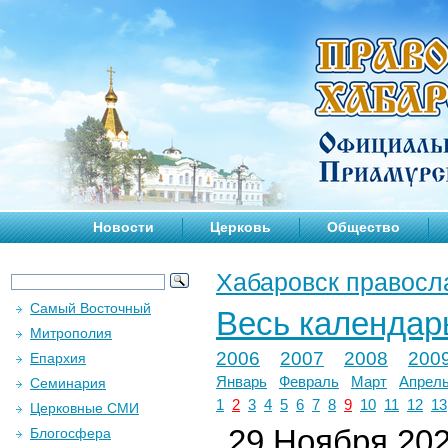
Новости
Церковь
Общество
Хабаровск правосл
Самый Восточный
Весь календар
Митрополия
2006
2007
2008
200
Епархия
Январь
Февраль
Март
Апрел
Семинария
1
2
3
4
5
6
7
8
9
10
11
12
13
Церковные СМИ
29 Ноября 2025
Блогосфера