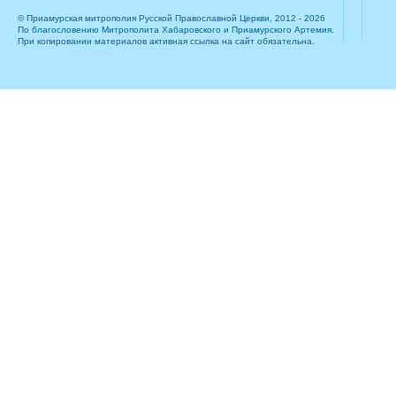
© Приамурская митрополия Русской Православной Церкви, 2012 - 2026
По благословению Митрополита Хабаровского и Приамурского Артемия.
При копировании материалов активная ссылка на сайт обязательна.