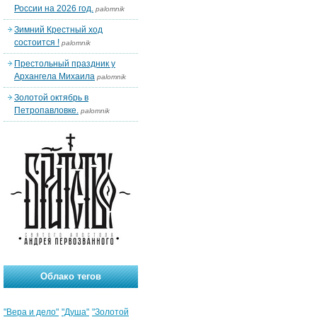
России на 2026 год.
palomnik
Зимний Крестный ход
состоится !
palomnik
Престольный праздник у
Архангела Михаила
palomnik
Золотой октябрь в
Петропавловке.
palomnik
Облако тегов
"Вера и дело"
"Душа"
"Золотой