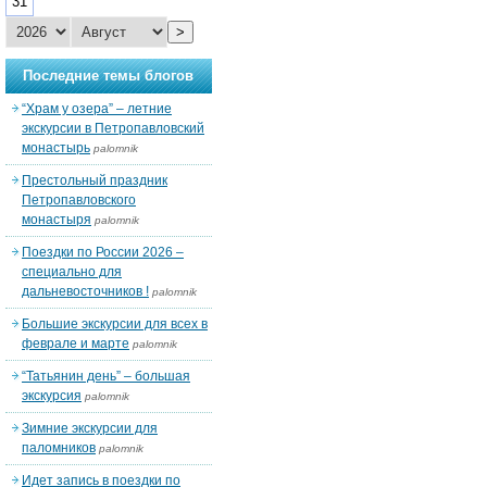
31
>
Последние темы блогов
“Храм у озера” – летние
экскурсии в Петропавловский
монастырь
palomnik
Престольный праздник
Петропавловского
монастыря
palomnik
Поездки по России 2026 –
специально для
дальневосточников !
palomnik
Большие экскурсии для всех в
феврале и марте
palomnik
“Татьянин день” – большая
экскурсия
palomnik
Зимние экскурсии для
паломников
palomnik
Идет запись в поездки по