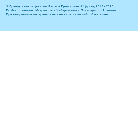
© Приамурская митрополия Русской Православной Церкви, 2012 - 2026
По благословению Митрополита Хабаровского и Приамурского Артемия.
При копировании материалов активная ссылка на сайт обязательна.