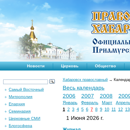
Новости
Церковь
Общество
Хабаровск православный
→
Календа
Весь календарь
Самый Восточный
2006
2007
2008
200
Митрополия
Январь
Февраль
Март
Апрел
Епархия
1
2
3
4
5
6
7
8
9
10
11
12
13
Семинария
1 Июня 2026 г.
Церковные СМИ
Блогосфера
Журнал