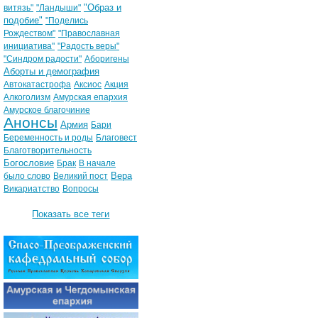
"Образ и
витязь"
"Ландыши"
подобие"
"Поделись
Рождеством"
"Православная
инициатива"
"Радость веры"
"Синдром радости"
Аборигены
Аборты и демография
Автокатастрофа
Аксиос
Акция
Алкоголизм
Амурская епархия
Амурское благочиние
Анонсы
Армия
Бари
Беременность и роды
Благовест
Благотворительность
Богословие
Брак
В начале
Вера
было слово
Великий пост
Викариатство
Вопросы
Показать все теги