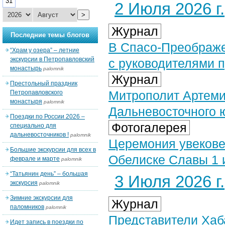
31
2 Июля 2026 г.
>
Журнал
Последние темы блогов
В Спасо-Преображе
“Храм у озера” – летние
экскурсии в Петропавловский
с руководителями 
монастырь
palomnik
Журнал
Престольный праздник
Митрополит Артеми
Петропавловского
монастыря
palomnik
Дальневосточного 
Поездки по России 2026 –
Фотогалерея
специально для
дальневосточников !
palomnik
Церемония увекове
Большие экскурсии для всех в
Обелиске Славы 1 и
феврале и марте
palomnik
“Татьянин день” – большая
3 Июля 2026 г.
экскурсия
palomnik
Зимние экскурсии для
Журнал
паломников
palomnik
Представители Хаб
Идет запись в поездки по