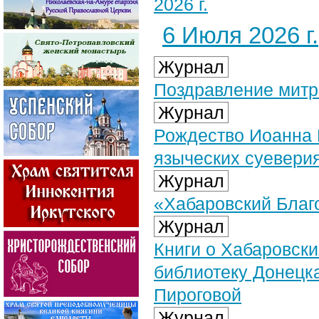
2026 г.
6 Июля 2026 г.
Журнал
Поздравление​ мит
Журнал
Рождество Иоанна 
языческих суевери
Журнал
«Хабаровский Благо
Журнал
Книги о Хабаровск
библиотеку Донецк
Пироговой
Журнал