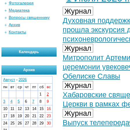
Фотогалерея
Журнал
Медиатека
Вопросы священнику
Духовная поддержк
Архив
прошла экскурсия д
Контакты
психоневрологичес
Журнал
Календарь
Митрополит Артеми
церемонии увекове
Архив
Обелиске Славы
Август
-
2026
Журнал
пн
вт
ср
чт
пт
сб
вс
Хабаровские свяще
1
2
3
4
5
6
7
8
9
Церкви в рамках ф
10
11
12
13
14
15
16
Журнал
17
18
19
20
21
22
23
Выпуск телепереда
24
25
26
27
28
29
30