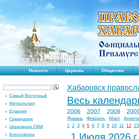
Новости
Церковь
Общество
Хабаровск правосл
Самый Восточный
Весь календар
Митрополия
2006
2007
2008
200
Епархия
Январь
Февраль
Март
Апрел
Семинария
1
2
3
4
5
6
7
8
9
10
11
12
13
Церковные СМИ
1 Июля 2026 г.
Блогосфера