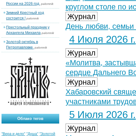
России на 2026 год.
palomnik
круглом столе по 
Зимний Крестный ход
Журнал
состоится !
palomnik
День любви, семьи 
Престольный праздник у
Архангела Михаила
palomnik
4 Июля 2026 г.
Золотой октябрь в
Петропавловке.
palomnik
Журнал
«Молитва, застывша
сердце Дальнего В
Журнал
Хабаровский свяще
участниками трудов
5 Июля 2026 г.
Облако тегов
Журнал
"Вера и дело"
"Душа"
"Золотой