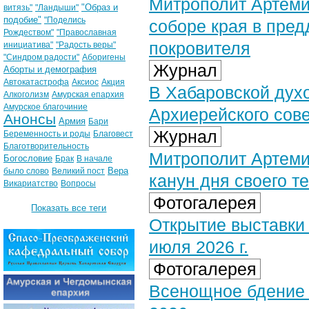
Митрополит Артеми
"Образ и
витязь"
"Ландыши"
подобие"
"Поделись
соборе края в пред
Рождеством"
"Православная
покровителя
инициатива"
"Радость веры"
"Синдром радости"
Аборигены
Журнал
Аборты и демография
Автокатастрофа
Аксиос
Акция
В Хабаровской дух
Алкоголизм
Амурская епархия
Амурское благочиние
Архиерейского сов
Анонсы
Армия
Бари
Журнал
Беременность и роды
Благовест
Благотворительность
Митрополит Артеми
Богословие
Брак
В начале
Вера
было слово
Великий пост
канун дня своего т
Викариатство
Вопросы
Фотогалерея
Показать все теги
Открытие выставки
июля 2026 г.
Фотогалерея
Всенощное бдение 