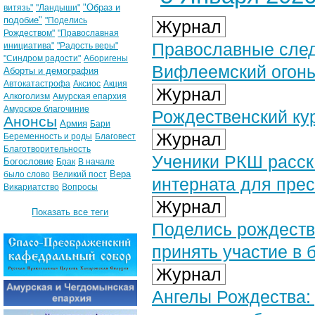
"Образ и
витязь"
"Ландыши"
подобие"
"Поделись
Журнал
Рождеством"
"Православная
Православные след
инициатива"
"Радость веры"
"Синдром радости"
Аборигены
Вифлеемский огон
Аборты и демография
Автокатастрофа
Аксиос
Акция
Журнал
Алкоголизм
Амурская епархия
Амурское благочиние
Рождественский кур
Анонсы
Армия
Бари
Журнал
Беременность и роды
Благовест
Благотворительность
Ученики РКШ расск
Богословие
Брак
В начале
Вера
было слово
Великий пост
интерната для пре
Викариатство
Вопросы
Журнал
Показать все теги
Поделись рождеств
принять участие в 
Журнал
Ангелы Рождества: