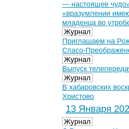
— настоящее чудо»
«вразумлении име
младенца во утроб
Журнал
Приглашаем на Рож
Спасо-Преображенс
Журнал
Выпуск телепередач
Журнал
В хабаровских вос
Христово
13 Января 2026
Журнал