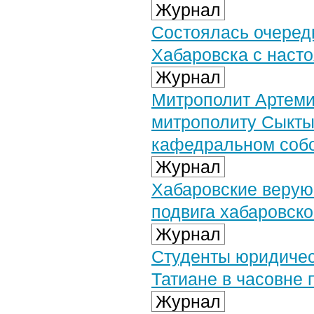
Журнал
Состоялась очеред
Хабаровска с наст
Журнал
Митрополит Артеми
митрополиту Сыкты
кафедральном собо
Журнал
Хабаровские верую
подвига хабаровск
Журнал
Студенты юридичес
Татиане в часовне 
Журнал