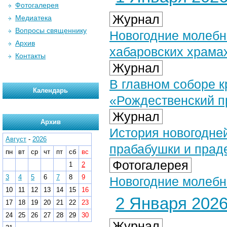
Фотогалерея
Журнал
Медиатека
Вопросы священнику
Новогодние молебн
Архив
хабаровских храма
Контакты
Журнал
В главном соборе к
Календарь
«Рождественский п
Журнал
Архив
История новогодней
Август
-
2026
прабабушки и прад
пн
вт
ср
чт
пт
сб
вс
Фотогалерея
1
2
3
4
5
6
7
8
9
Новогодние молебны
10
11
12
13
14
15
16
2 Января 2026 
17
18
19
20
21
22
23
24
25
26
27
28
29
30
Журнал