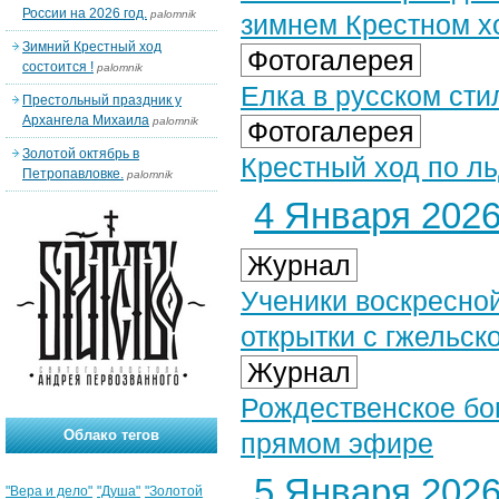
России на 2026 год.
palomnik
зимнем Крестном х
Зимний Крестный ход
Фотогалерея
состоится !
palomnik
Елка в русском стил
Престольный праздник у
Архангела Михаила
palomnik
Фотогалерея
Золотой октябрь в
Крестный ход по ль
Петропавловке.
palomnik
4 Января 2026 
Журнал
Ученики воскресно
открытки с гжельск
Журнал
Рождественское бог
Облако тегов
прямом эфире
5 Января 2026 
"Вера и дело"
"Душа"
"Золотой