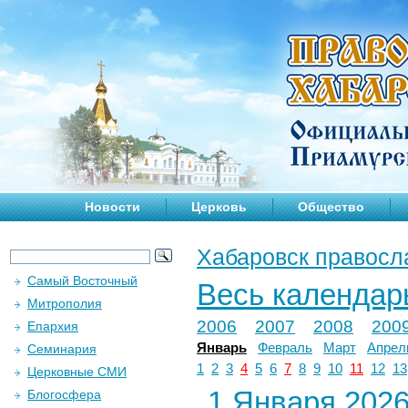
Новости
Церковь
Общество
Хабаровск правосл
Самый Восточный
Весь календар
Митрополия
2006
2007
2008
200
Епархия
Январь
Февраль
Март
Апрел
Семинария
1
2
3
4
5
6
7
8
9
10
11
12
13
Церковные СМИ
1 Января 2026 
Блогосфера