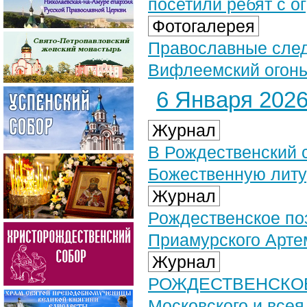
посетили ребят с 
Фотогалерея
Православные след
Вифлеемский огонь 
6 Января 2026 
Журнал
В Рождественский 
Божественную литу
Журнал
Рождественское по
Приамурского Арте
Журнал
РОЖДЕСТВЕНСКОЕ 
Московского и все