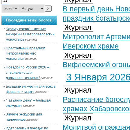
31
В первый день Ново
>
праздник богатырс
Последние темы блогов
Журнал
“Храм у озера” – летние
экскурсии в Петропавловский
Митрополит Артеми
монастырь
palomnik
Иверском храме
Престольный праздник
Журнал
Петропавловского
монастыря
palomnik
Вифлеемский огонь
Поездки по России 2026 –
специально для
3 Января 2026 
дальневосточников !
palomnik
Большие экскурсии для всех в
Журнал
феврале и марте
palomnik
Расписание богосл
“Татьянин день” – большая
экскурсия
palomnik
храмах Хабаровско
Зимние экскурсии для
Журнал
паломников
palomnik
Молитвой ограждая
Идет запись в поездки по