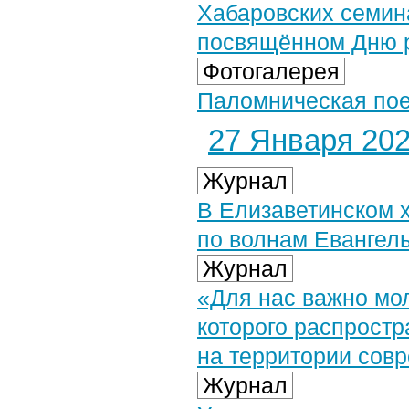
Хабаровских семин
посвящённом Дню р
Фотогалерея
Паломническая поез
27 Января 2026
Журнал
В Елизаветинском 
по волнам Евангел
Журнал
«Для нас важно мол
которого распрост
на территории совр
Журнал