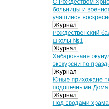
С Рождеством Хрис
больницы и военно
учащиеся воскресн
Журнал
Рождественский ба
школы №1
Журнал
Хабаровчане окуну
экскурсии по праз
Журнал
Юные прихожане по
подопечными Дома 
Журнал
Под сводами храма