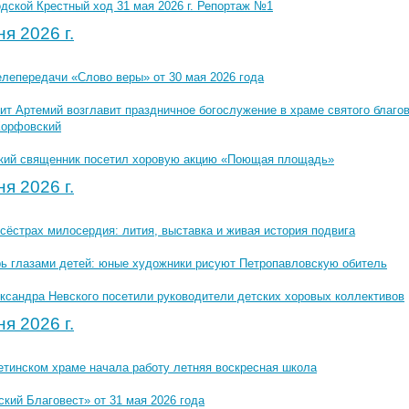
дской Крестный ход 31 мая 2026 г. Репортаж №1
я 2026 г.
елепередачи «Слово веры» от 30 мая 2026 года
т Артемий возглавит праздничное богослужение в храме святого благов
Корфовский
кий священник посетил хоровую акцию «Поющая площадь»
я 2026 г.
сёстрах милосердия: лития, выставка и живая история подвига
ь глазами детей: юные художники рисуют Петропавловскую обитель
ксандра Невского посетили руководители детских хоровых коллективов
я 2026 г.
етинском храме начала работу летняя воскресная школа
кий Благовест» от 31 мая 2026 года