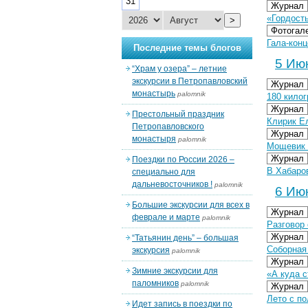
31
Журнал
«Гордост
>
Фотогал
Гала-конц
Последние темы блогов
5 Июн
“Храм у озера” – летние
экскурсии в Петропавловский
Журнал
монастырь
palomnik
180 кило
Журнал
Престольный праздник
Клирик Е
Петропавловского
Журнал
монастыря
palomnik
Мощевик 
Журнал
Поездки по России 2026 –
В Хабаро
специально для
дальневосточников !
palomnik
6 Июн
Большие экскурсии для всех в
Журнал
феврале и марте
palomnik
Разговор 
Журнал
“Татьянин день” – большая
Соборная
экскурсия
palomnik
Журнал
Зимние экскурсии для
«А куда с
паломников
palomnik
Журнал
Лето с п
Идет запись в поездки по