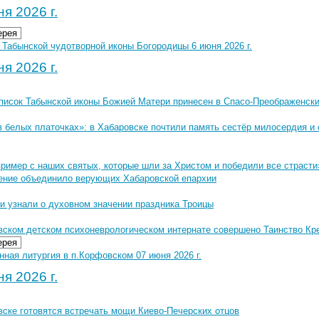
я 2026 г.
ерея
 Табынской чудотворной иконы Богородицы 6 июня 2026 г.
я 2026 г.
писок Табынской иконы Божией Матери принесен в Спасо-Преображенск
в белых платочках»: в Хабаровске почтили память сестёр милосердия и
ример с наших святых, которые шли за Христом и победили все страсти
ение объединило верующих Хабаровской епархии
и узнали о духовном значении праздника Троицы
вском детском психоневрологическом интернате совершено Таинство К
ерея
ная литургия в п.Корфовском 07 июня 2026 г.
я 2026 г.
вске готовятся встречать мощи Киево-Печерских отцов