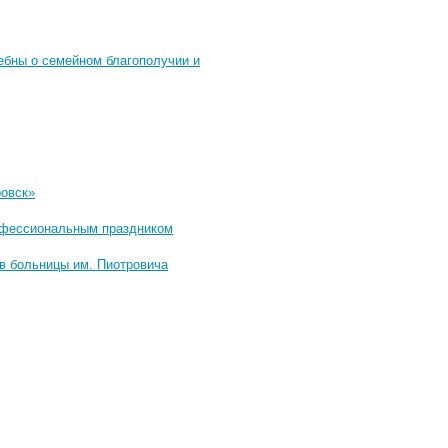
ебны о семейном благополучии и
ровск»
рофессиональным праздником
в больницы им. Пиотровича