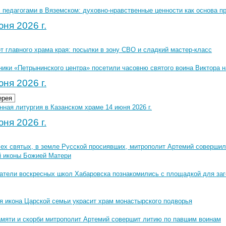
с педагогами в Вяземском: духовно-нравственные ценности как основа 
ня 2026 г.
 главного храма края: посылки в зону СВО и сладкий мастер-класс
ники «Петрынинского центра» посетили часовню святого воина Виктора 
ня 2026 г.
ерея
ная литургия в Казанском храме 14 июня 2026 г.
ня 2026 г.
сех святых, в земле Русской просиявших, митрополит Артемий совершил
й иконы Божией Матери
атели воскресных школ Хабаровска познакомились с площадкой для за
я икона Царской семьи украсит храм монастырского подворья
амяти и скорби митрополит Артемий совершит литию по павшим воинам