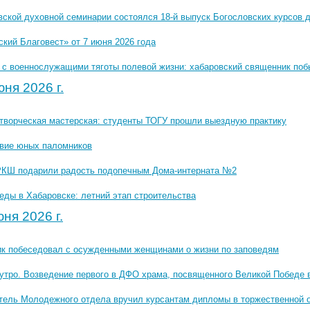
вской духовной семинарии состоялся 18-й выпуск Богословских курсов 
кий Благовест» от 7 июня 2026 года
 с военнослужащими тяготы полевой жизни: хабаровский священник поб
ня 2026 г.
 творческая мастерская: студенты ТОГУ прошли выездную практику
вие юных паломников
РКШ подарили радость подопечным Дома-интерната №2
еды в Хабаровске: летний этап строительства
ня 2026 г.
к побеседовал с осужденными женщинами о жизни по заповедям
утро. Возведение первого в ДФО храма, посвященного Великой Победе 
тель Молодежного отдела вручил курсантам дипломы в торжественной 