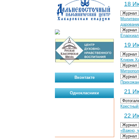
18 Ию
Журнал
Молитвен
даровани
Журнал
Епархиал
19 Ию
Журнал
Клирик Х
Журнал
Митропол
Журнал
Вконтакте
Прихожан
21 Ию
Однокласники
Фотогал
Крестный 
22 Ию
Журнал
«Важно, 
Журнал