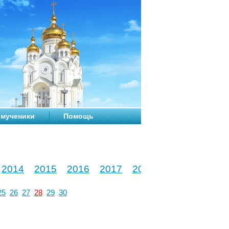
мученики
Помощь
2014
2015
2016
2017
2018
2019
2020
25
26
27
28
29
30