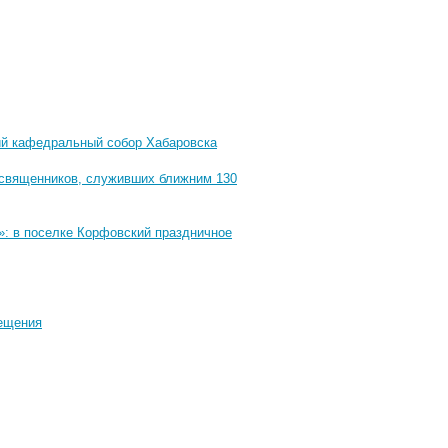
ий кафедральный собор Хабаровска
 священников, служивших ближним 130
»: в поселке Корфовский праздничное
рещения