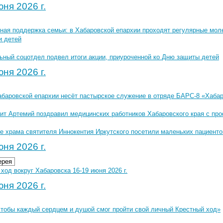
ня 2026 г.
ная поддержка семьи: в Хабаровской епархии проходят регулярные мол
и детей
ьный соцотдел подвел итоги акции, приуроченной ко Дню защиты детей
ня 2026 г.
абаровской епархии несёт пастырское служение в отряде БАРС-8 «Хаба
ит Артемий поздравил медицинских работников Хабаровского края с п
е храма святителя Иннокентия Иркутского посетили маленьких пациенто
ня 2026 г.
ерея
ход вокруг Хабаровска 16-19 июня 2026 г.
ня 2026 г.
чтобы каждый сердцем и душой смог пройти свой личный Крестный ход»