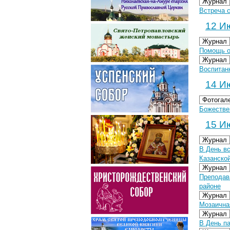
Журнал
Встреча 
12 Ию
Журнал
Помощь от
Журнал
Воспитан
14 Ию
Фотогал
Божествен
15 Ию
Журнал
В День в
Казанско
Журнал
Преподав
районе
Журнал
Мозаична
Журнал
В День п