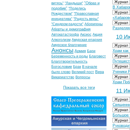
Журнал
"Образ и
витязь"
"Ландыши"
В Хабаро
подобие"
"Поделись
Журнал
Рождеством"
"Православная
«Хабаровс
инициатива"
"Радость веры"
Журнал
"Синдром радости"
Аборигены
Разделяя
Аборты и демография
Автокатастрофа
Аксиос
Акция
10 Ию
Алкоголизм
Амурская епархия
Амурское благочиние
Журнал
Анонсы
Храм как
Армия
Бари
Журнал
Беременность и роды
Благовест
Путешест
Благотворительность
Журнал
Богословие
Брак
В начале
Ученики 
Вера
было слово
Великий пост
Журнал
Викариатство
Вопросы
Храм Поб
Показать все теги
11 Ию
Журнал
Священни
Журнал
Большое 
Журнал
Руководи