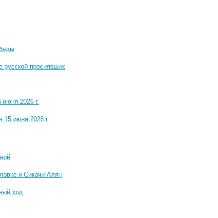
обеды
е русской просиявших
июня 2026 г.
 15 июня 2026 г.
ений
ловке и Сикачи-Алян
ный ход