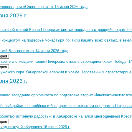
елепередачи «Слово веры» от 13 июня 2026 года
ня 2026 г.
 частицей мощей Киево-Печерских святых передан в строящийся храм П
 концертом на подворье монастыря почтили память всех святых, в земл
кий Благовест» от 14 июня 2026 года
ерея
 ковчега с мощами Киево-Печерских отцов в строящийся храм Победы 14 
ерея
ужского хора Хабаровской епархии в храме Царственных страстотерпцев
ня 2026 г.
рошло заседание оргкомитета по подготовке вторых Иннокентьевских чт
Тёплый рейс»: по щебёнке и бездорожью к открытым сердцам в Петропав
 обретаю истинную радость»: в Хабаровске начался многодневный Крест
ерея
ход вокруг Хабаровска 16 июня 2026 г.