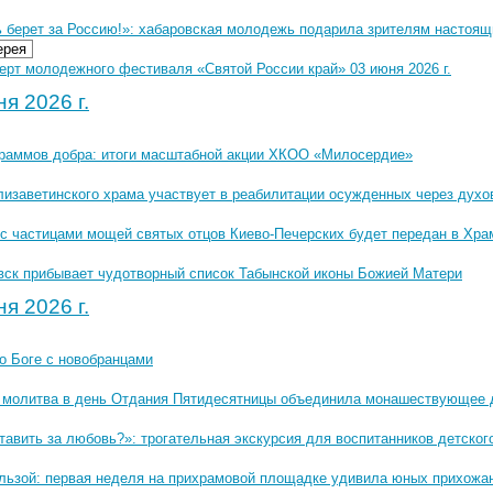
ь берет за Россию!»: хабаровская молодежь подарила зрителям настоящ
ерея
ерт молодежного фестиваля «Святой России край» 03 июня 2026 г.
я 2026 г.
граммов добра: итоги масштабной акции ХКОО «Милосердие»
лизаветинского храма участвует в реабилитации осужденных через дух
с частицами мощей святых отцов Киево-Печерских будет передан в Хра
вск прибывает чудотворный список Табынской иконы Божией Матери
я 2026 г.
о Боге с новобранцами
 молитва в день Отдания Пятидесятницы объединила монашествующее 
тавить за любовь?»: трогательная экскурсия для воспитанников детско
ользой: первая неделя на прихрамовой площадке удивила юных прихожа