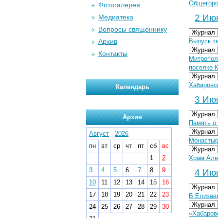
Общегоро
Фотогалерея
2 Июн
Медиатека
Вопросы священнику
Журнал
Архив
Выпуск т
Журнал
Контакты
Митрополи
поселке 
Журнал
Хабаровс
Календарь
3 Июн
Журнал
Архив
Память о 
Журнал
Август
-
2026
Монастыр
пн
вт
ср
чт
пт
сб
вс
Журнал
1
2
Храм Але
3
4
5
6
7
8
9
4 Июн
10
11
12
13
14
15
16
Журнал
17
18
19
20
21
22
23
В Елизав
Журнал
24
25
26
27
28
29
30
«Хабаровс