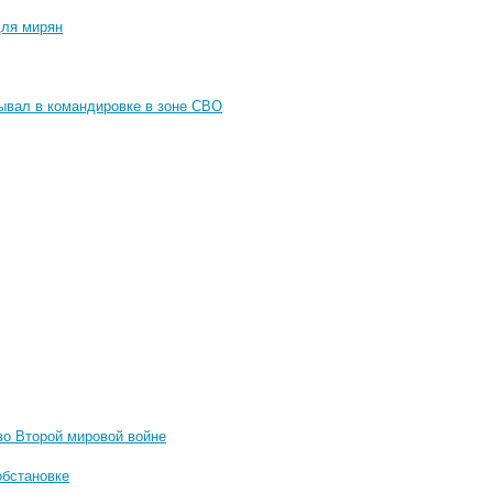
для мирян
ывал в командировке в зоне СВО
во Второй мировой войне
обстановке