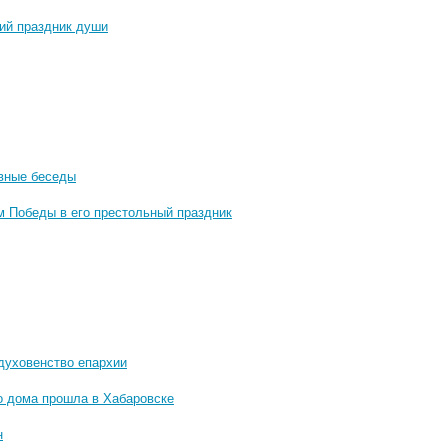
ий праздник души
овные беседы
м Победы в его престольный праздник
духовенство епархии
го дома прошла в Хабаровске
н