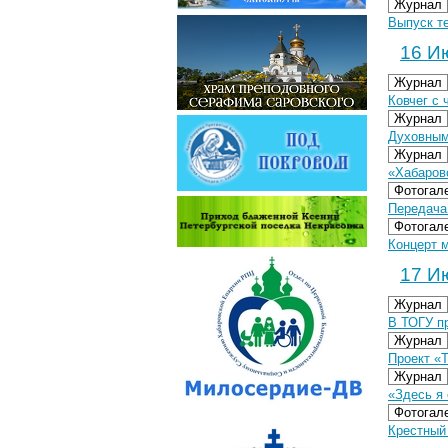
Журнал
Выпуск т
16 Ию
Журнал
Ковчег с
Журнал
Духовным
Журнал
«Хабаровс
Фотогал
Передача
Фотогал
Концерт м
17 Ию
Журнал
В ТОГУ п
Журнал
Проект «
Журнал
«Здесь я
Фотогал
Крестный 