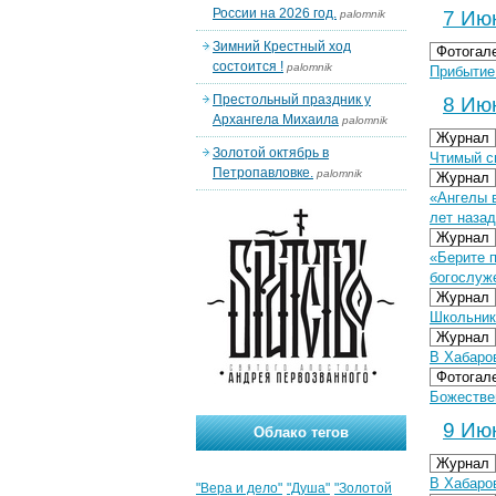
России на 2026 год.
7 Июн
palomnik
Зимний Крестный ход
Фотогал
состоится !
palomnik
Прибытие
Престольный праздник у
8 Июн
Архангела Михаила
palomnik
Журнал
Золотой октябрь в
Чтимый с
Петропавловке.
palomnik
Журнал
«Ангелы 
лет назад
Журнал
«Берите п
богослуж
Журнал
Школьник
Журнал
В Хабаро
Фотогал
Божествен
9 Июн
Облако тегов
Журнал
В Хабаро
"Вера и дело"
"Душа"
"Золотой