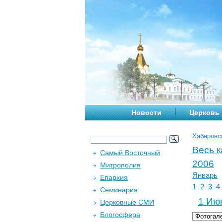
Новости
Церковь
Хабаровс
Весь 
Самый Восточный
2006
Митрополия
Январь
Епархия
1
2
3
4
Семинария
1 Июн
Церковные СМИ
Блогосфера
Фотогал