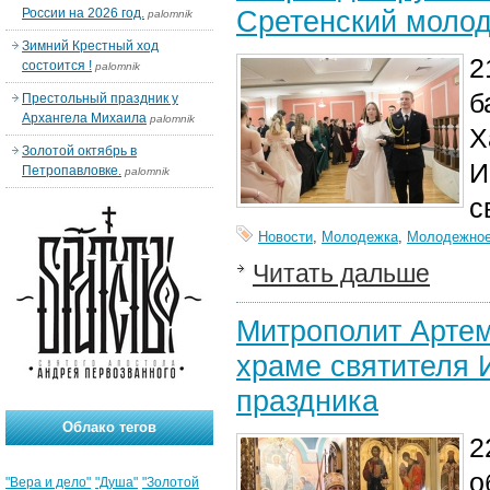
Сретенский моло
России на 2026 год.
palomnik
Зимний Крестный ход
2
состоится !
palomnik
б
Престольный праздник у
Архангела Михаила
palomnik
Х
Золотой октябрь в
И
Петропавловке.
palomnik
с
Новости
,
Молодежка
,
Молодежное
Читать дальше
Митрополит Артем
храме святителя 
праздника
Облако тегов
2
о
"Вера и дело"
"Душа"
"Золотой