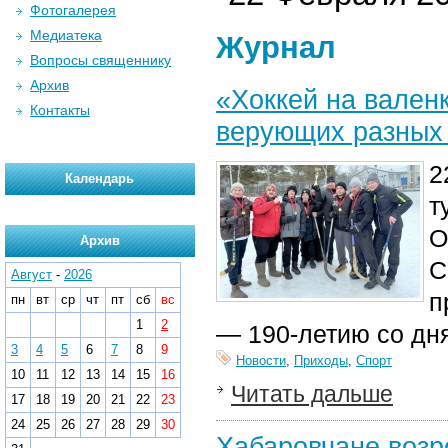
Фотогалерея
Медиатека
Журнал
Вопросы священнику
Архив
«Хоккей на вален
Контакты
верующих разных 
2
Календарь
т
О
Архив
С
Август
-
2026
п
пн
вт
ср
чт
пт
сб
вс
1
2
— 190-летию со дн
3
4
5
6
7
8
9
Новости
,
Приходы
,
Спорт
10
11
12
13
14
15
16
Читать дальше
17
18
19
20
21
22
23
24
25
26
27
28
29
30
Хабаровчане возр