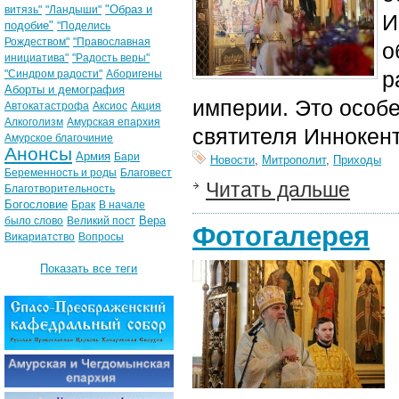
"Образ и
витязь"
"Ландыши"
И
подобие"
"Поделись
Рождеством"
"Православная
о
инициатива"
"Радость веры"
р
"Синдром радости"
Аборигены
Аборты и демография
империи.
Это особ
Автокатастрофа
Аксиос
Акция
Алкоголизм
Амурская епархия
святителя Иннокент
Амурское благочиние
Анонсы
Армия
Бари
Новости
,
Митрополит
,
Приходы
Беременность и роды
Благовест
Читать дальше
Благотворительность
Богословие
Брак
В начале
Вера
было слово
Великий пост
Фотогалерея
Викариатство
Вопросы
Показать все теги