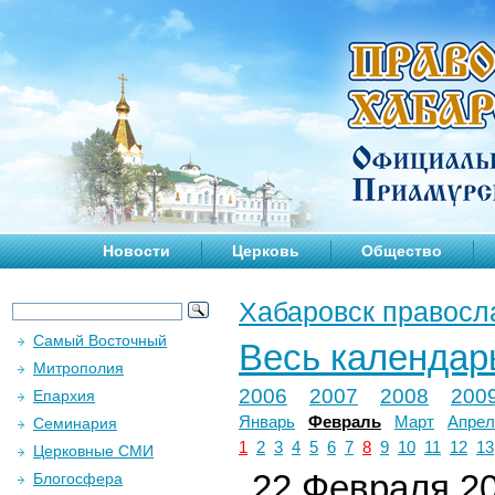
Новости
Церковь
Общество
Хабаровск правосл
Самый Восточный
Весь календар
Митрополия
2006
2007
2008
200
Епархия
Январь
Февраль
Март
Апрел
Семинария
1
2
3
4
5
6
7
8
9
10
11
12
13
Церковные СМИ
22 Февраля 20
Блогосфера