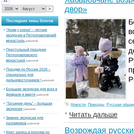
31
двор»
>
Б
Последние темы блогов
в
“Храм у озера” – летние
экскурсии в Петропавловский
с
монастырь
palomnik
д
Престольный праздник
Петропавловского
Р
монастыря
palomnik
п
Поездки по России 2026 –
специально для
Р
дальневосточников !
palomnik
Большие экскурсии для всех в
феврале и марте
palomnik
“Татьянин день” – большая
Новости
,
Приходы
,
Русская общи
экскурсия
palomnik
Читать дальше
Зимние экскурсии для
паломников
palomnik
Возрождая русски
Идет запись в поездки по