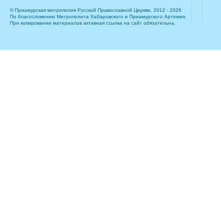
© Приамурская митрополия Русской Православной Церкви, 2012 - 2026
По благословению Митрополита Хабаровского и Приамурского Артемия.
При копировании материалов активная ссылка на сайт обязательна.