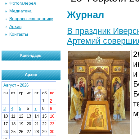
Фотогалерея
Медиатека
Журнал
Вопросы священнику
Архив
В праздник Иверс
Контакты
Артемий соверши
2
Календарь
и
и
Архив
Б
Август
-
2026
Б
пн
вт
ср
чт
пт
сб
вс
1
2
т
3
4
5
6
7
8
9
м
10
11
12
13
14
15
16
17
18
19
20
21
22
23
24
25
26
27
28
29
30