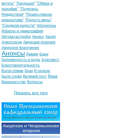
"Образ и
витязь"
"Ландыши"
подобие"
"Поделись
Рождеством"
"Православная
инициатива"
"Радость веры"
"Синдром радости"
Аборигены
Аборты и демография
Автокатастрофа
Аксиос
Акция
Алкоголизм
Амурская епархия
Амурское благочиние
Анонсы
Армия
Бари
Беременность и роды
Благовест
Благотворительность
Богословие
Брак
В начале
Вера
было слово
Великий пост
Викариатство
Вопросы
Показать все теги