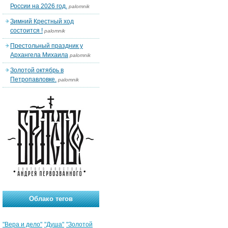
России на 2026 год.
palomnik
Зимний Крестный ход
состоится !
palomnik
Престольный праздник у
Архангела Михаила
palomnik
Золотой октябрь в
Петропавловке.
palomnik
Облако тегов
"Вера и дело"
"Душа"
"Золотой