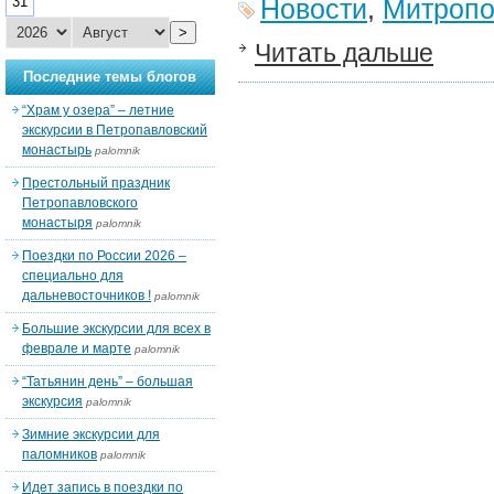
31
Новости
,
Митропо
>
Читать дальше
Последние темы блогов
“Храм у озера” – летние
экскурсии в Петропавловский
монастырь
palomnik
Престольный праздник
Петропавловского
монастыря
palomnik
Поездки по России 2026 –
специально для
дальневосточников !
palomnik
Большие экскурсии для всех в
феврале и марте
palomnik
“Татьянин день” – большая
экскурсия
palomnik
Зимние экскурсии для
паломников
palomnik
Идет запись в поездки по