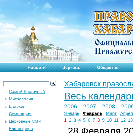
Новости
Церковь
Общество
Хабаровск правосл
Самый Восточный
Весь календар
Митрополия
2006
2007
2008
200
Епархия
Январь
Февраль
Март
Апрел
Семинария
1
2
3
4
5
6
7
8
9
10
11
12
13
Церковные СМИ
28 Февраля 20
Блогосфера