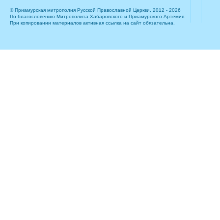
© Приамурская митрополия Русской Православной Церкви, 2012 - 2026
По благословению Митрополита Хабаровского и Приамурского Артемия.
При копировании материалов активная ссылка на сайт обязательна.