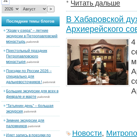
31
Читать дальше
>
В Хабаровской ду
Последние темы блогов
Архиерейского со
“Храм у озера” – летние
экскурсии в Петропавловский
4
монастырь
palomnik
с
Престольный праздник
Петропавловского
м
монастыря
palomnik
А
Поездки по России 2026 –
специально для
дальневосточников !
palomnik
А
Большие экскурсии для всех в
феврале и марте
palomnik
“Татьянин день” – большая
экскурсия
palomnik
Зимние экскурсии для
паломников
palomnik
Новости
,
Митропо
Идет запись в поездки по