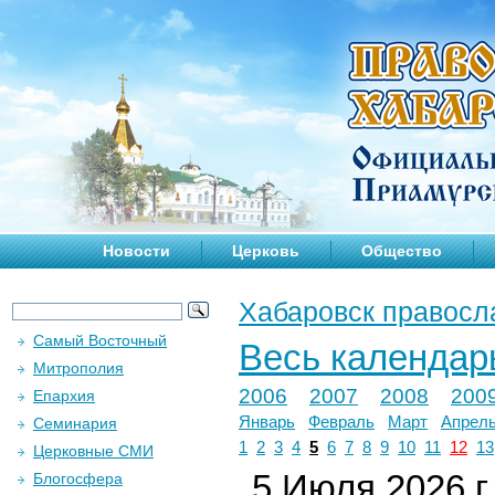
Новости
Церковь
Общество
Хабаровск правосл
Самый Восточный
Весь календар
Митрополия
2006
2007
2008
200
Епархия
Январь
Февраль
Март
Апрел
Семинария
1
2
3
4
5
6
7
8
9
10
11
12
13
Церковные СМИ
5 Июля 2026 г.
Блогосфера