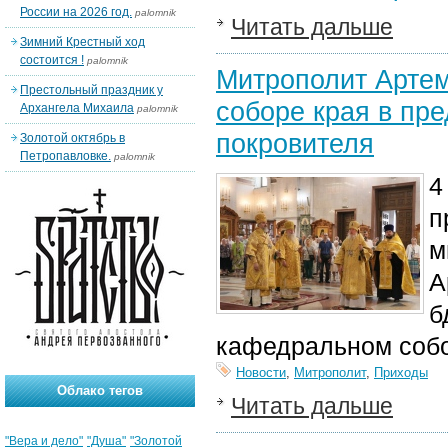
России на 2026 год.
palomnik
Читать дальше
Зимний Крестный ход
состоится !
palomnik
Митрополит Артем
Престольный праздник у
соборе края в пр
Архангела Михаила
palomnik
покровителя
Золотой октябрь в
Петропавловке.
palomnik
4
п
м
А
б
кафедральном собо
Новости
,
Митрополит
,
Приходы
Облако тегов
Читать дальше
"Вера и дело"
"Душа"
"Золотой