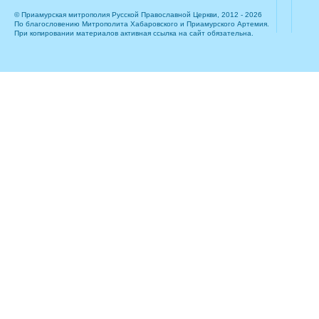
© Приамурская митрополия Русской Православной Церкви, 2012 - 2026
По благословению Митрополита Хабаровского и Приамурского Артемия.
При копировании материалов активная ссылка на сайт обязательна.