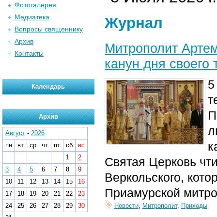
Фотогалерея
Медиатека
Журнал
Вопросы священнику
Архив
Митрополит Арте
Контакты
канун дня своего 
5
Календарь
т
П
Архив
л
Август
-
2026
к
пн
вт
ср
чт
пт
сб
вс
1
2
Святая Церковь чти
3
4
5
6
7
8
9
Веркольского, кот
10
11
12
13
14
15
16
Приамурской митро
17
18
19
20
21
22
23
24
25
26
27
28
29
30
Новости
,
Митрополит
,
Приходы