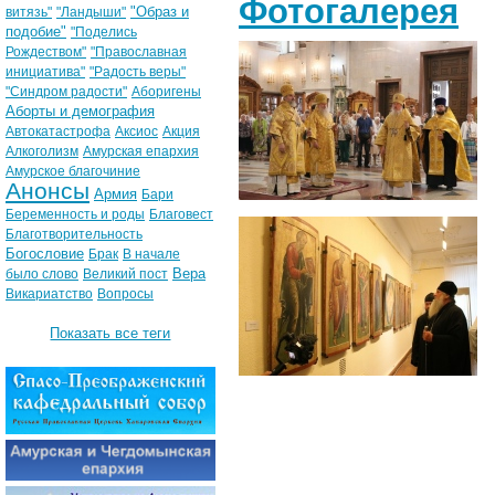
Фотогалерея
"Образ и
витязь"
"Ландыши"
подобие"
"Поделись
Рождеством"
"Православная
инициатива"
"Радость веры"
"Синдром радости"
Аборигены
Аборты и демография
Автокатастрофа
Аксиос
Акция
Алкоголизм
Амурская епархия
Амурское благочиние
Анонсы
Армия
Бари
Беременность и роды
Благовест
Благотворительность
Богословие
Брак
В начале
Вера
было слово
Великий пост
Викариатство
Вопросы
Показать все теги