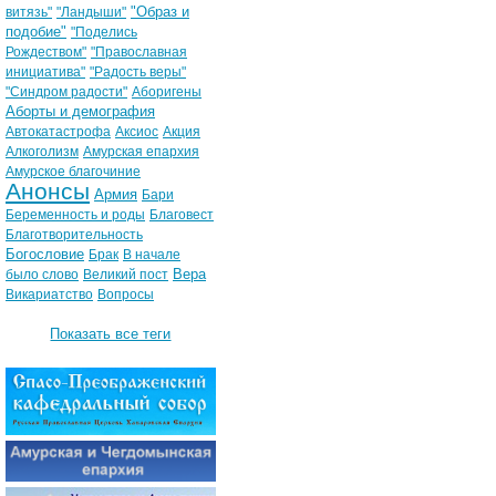
"Образ и
витязь"
"Ландыши"
подобие"
"Поделись
Рождеством"
"Православная
инициатива"
"Радость веры"
"Синдром радости"
Аборигены
Аборты и демография
Автокатастрофа
Аксиос
Акция
Алкоголизм
Амурская епархия
Амурское благочиние
Анонсы
Армия
Бари
Беременность и роды
Благовест
Благотворительность
Богословие
Брак
В начале
Вера
было слово
Великий пост
Викариатство
Вопросы
Показать все теги