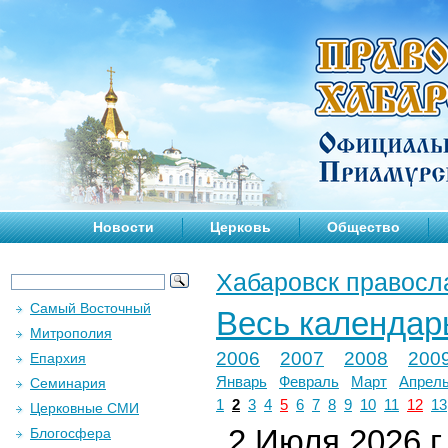
Новости
Церковь
Общество
Хабаровск правосл
Самый Восточный
Весь календар
Митрополия
2006
2007
2008
200
Епархия
Январь
Февраль
Март
Апрел
Семинария
1
2
3
4
5
6
7
8
9
10
11
12
13
Церковные СМИ
2 Июля 2026 г.
Блогосфера