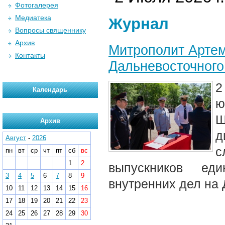
Фотогалерея
Медиатека
Журнал
Вопросы священнику
Архив
Митрополит Артем
Контакты
Дальневосточного
2
Календарь
ю
Ш
Архив
д
Август
-
2026
с
пн
вт
ср
чт
пт
сб
вс
1
2
выпускников еди
3
4
5
6
7
8
9
внутренних дел на 
10
11
12
13
14
15
16
17
18
19
20
21
22
23
24
25
26
27
28
29
30