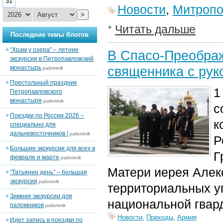
31
Новости
,
Митропо
>
Читать дальше
Последние темы блогов
“Храм у озера” – летние
В Спасо-Преобра
экскурсии в Петропавловский
священника с рук
монастырь
palomnik
Престольный праздник
1
Петропавловского
монастыря
palomnik
с
Поездки по России 2026 –
к
специально для
дальневосточников !
palomnik
Р
Большие экскурсии для всех в
Г
феврале и марте
palomnik
Матери иерея Алек
“Татьянин день” – большая
экскурсия
palomnik
территориальных уп
Зимние экскурсии для
национальной гвар
паломников
palomnik
Новости
,
Приходы
,
Армия
Идет запись в поездки по