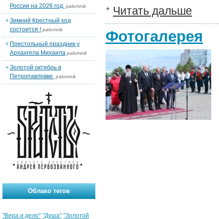
России на 2026 год.
palomnik
Читать дальше
Зимний Крестный ход
состоится !
palomnik
Фотогалерея
Престольный праздник у
Архангела Михаила
palomnik
Золотой октябрь в
Петропавловке.
palomnik
Облако тегов
"Вера и дело"
"Душа"
"Золотой