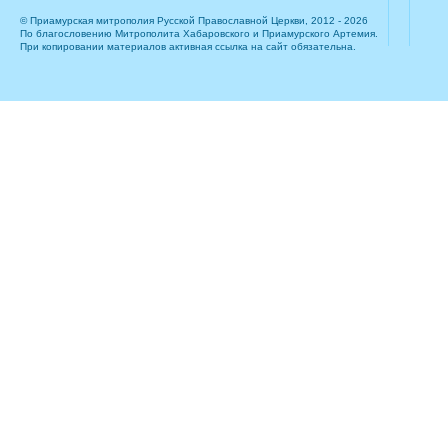
© Приамурская митрополия Русской Православной Церкви, 2012 - 2026
По благословению Митрополита Хабаровского и Приамурского Артемия.
При копировании материалов активная ссылка на сайт обязательна.