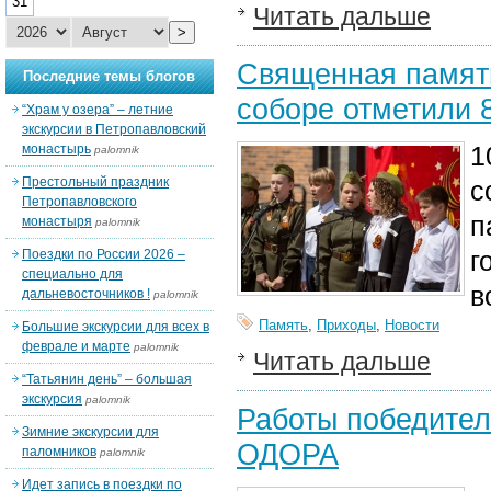
31
Читать дальше
>
Священная память
Последние темы блогов
соборе отметили 
“Храм у озера” – летние
экскурсии в Петропавловский
1
монастырь
palomnik
Престольный праздник
с
Петропавловского
п
монастыря
palomnik
г
Поездки по России 2026 –
специально для
в
дальневосточников !
palomnik
Память
,
Приходы
,
Новости
Большие экскурсии для всех в
феврале и марте
palomnik
Читать дальше
“Татьянин день” – большая
экскурсия
palomnik
Работы победител
Зимние экскурсии для
ОДОРА
паломников
palomnik
Идет запись в поездки по