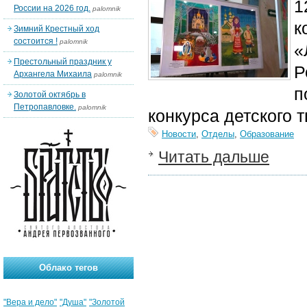
1
России на 2026 год.
palomnik
к
Зимний Крестный ход
состоится !
palomnik
«
Престольный праздник у
Р
Архангела Михаила
palomnik
п
Золотой октябрь в
Петропавловке.
palomnik
конкурса детского 
Новости
,
Отделы
,
Образование
Читать дальше
Облако тегов
"Вера и дело"
"Душа"
"Золотой