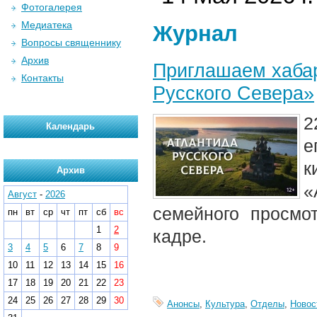
Фотогалерея
Медиатека
Журнал
Вопросы священнику
Архив
Приглашаем хабар
Контакты
Русского Севера»
2
Календарь
е
к
Архив
«
Август
-
2026
семейного просмо
пн
вт
ср
чт
пт
сб
вс
1
2
кадре.
3
4
5
6
7
8
9
10
11
12
13
14
15
16
17
18
19
20
21
22
23
24
25
26
27
28
29
30
Анонсы
,
Культура
,
Отделы
,
Новос