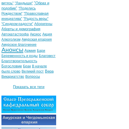
"Образ и
витязь"
"Ландыши"
подобие"
"Поделись
Рождеством"
"Православная
инициатива"
"Радость веры"
"Синдром радости"
Аборигены
Аборты и демография
Автокатастрофа
Аксиос
Акция
Алкоголизм
Амурская епархия
Амурское благочиние
Анонсы
Армия
Бари
Беременность и роды
Благовест
Благотворительность
Богословие
Брак
В начале
Вера
было слово
Великий пост
Викариатство
Вопросы
Показать все теги