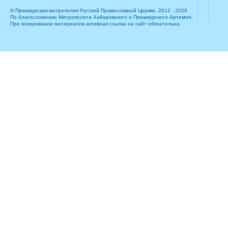
© Приамурская митрополия Русской Православной Церкви, 2012 - 2026
По благословению Митрополита Хабаровского и Приамурского Артемия.
При копировании материалов активная ссылка на сайт обязательна.