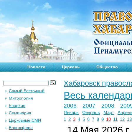
Новости
Церковь
Общество
Хабаровск правосл
Самый Восточный
Весь календар
Митрополия
2006
2007
2008
200
Епархия
Январь
Февраль
Март
Апрел
Семинария
1
2
3
4
5
6
7
8
9
10
11
12
13
Церковные СМИ
14 Мая 2026 г.
Блогосфера