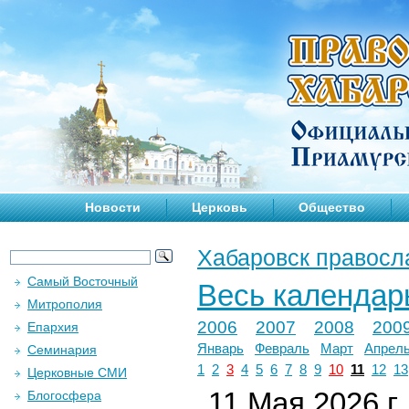
Новости
Церковь
Общество
Хабаровск правосл
Самый Восточный
Весь календар
Митрополия
2006
2007
2008
200
Епархия
Январь
Февраль
Март
Апрел
Семинария
1
2
3
4
5
6
7
8
9
10
11
12
13
Церковные СМИ
11 Мая 2026 г.
Блогосфера