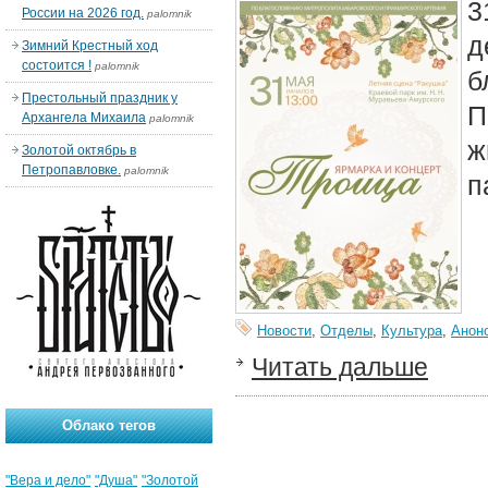
3
России на 2026 год.
palomnik
д
Зимний Крестный ход
состоится !
palomnik
б
Престольный праздник у
П
Архангела Михаила
palomnik
ж
Золотой октябрь в
Петропавловке.
palomnik
п
Новости
,
Отделы
,
Культура
,
Анон
Читать дальше
Облако тегов
"Вера и дело"
"Душа"
"Золотой