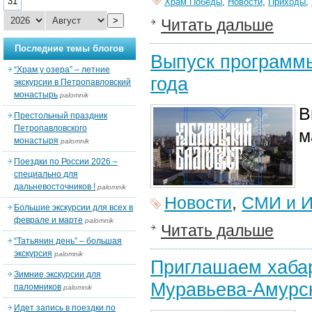
31
Храм Победы
,
Новости
,
Приходы
,
>
Читать дальше
Последние темы блогов
Выпуск программы
“Храм у озера” – летние
года
экскурсии в Петропавловский
монастырь
palomnik
В
Престольный праздник
Петропавловского
м
монастыря
palomnik
Поездки по России 2026 –
специально для
дальневосточников !
palomnik
Новости
,
СМИ и И
Большие экскурсии для всех в
феврале и марте
palomnik
Читать дальше
“Татьянин день” – большая
экскурсия
palomnik
Приглашаем хабар
Зимние экскурсии для
Муравьева-Амурс
паломников
palomnik
Идет запись в поездки по