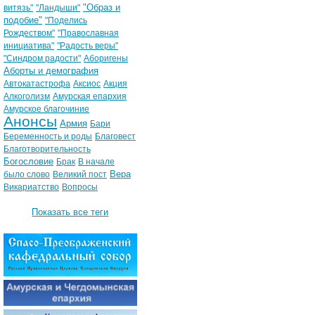
"Образ и
витязь"
"Ландыши"
подобие"
"Поделись
Рождеством"
"Православная
инициатива"
"Радость веры"
"Синдром радости"
Аборигены
Аборты и демография
Автокатастрофа
Аксиос
Акция
Алкоголизм
Амурская епархия
Амурское благочиние
Анонсы
Армия
Бари
Беременность и роды
Благовест
Благотворительность
Богословие
Брак
В начале
Вера
было слово
Великий пост
Викариатство
Вопросы
Показать все теги