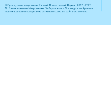
© Приамурская митрополия Русской Православной Церкви, 2012 - 2026
По благословению Митрополита Хабаровского и Приамурского Артемия.
При копировании материалов активная ссылка на сайт обязательна.