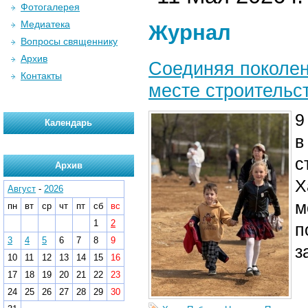
Фотогалерея
Медиатека
Журнал
Вопросы священнику
Архив
Соединяя поколен
Контакты
месте строительс
9
Календарь
в
с
Архив
Х
Август
-
2026
м
пн
вт
ср
чт
пт
сб
вс
1
2
п
3
4
5
6
7
8
9
з
10
11
12
13
14
15
16
17
18
19
20
21
22
23
24
25
26
27
28
29
30